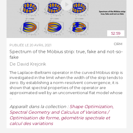
52:59
CIRM
PUBLIÉE LE
20 AVRIL 2021
Spectrum of the Möbius strip: true, fake and not-so-
fake
De David Krejcirik
The Laplace–Beltrami operator in the curved Möbius strip is
investigated in the limit when the width of the strip tends to
zero. By establishing a norm-resolvent convergence, it is
shown that spectral properties of the operator are
approximated well by an unconventional flat model whose
...
Apparaît dans la collection :
Shape Optimization,
Spectral Geometry and Calculus of Variations /
Optimisation de forme, géométrie spectrale et
calcul des variations