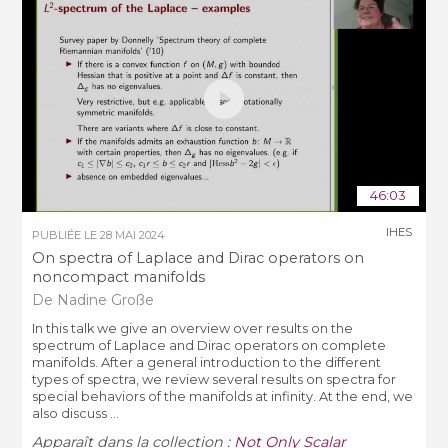
46:03
IHES
PUBLIÉE LE
28 MAI 2024
On spectra of Laplace and Dirac operators on
noncompact manifolds
De Nadine Große
In this talk we give an overview over results on the
spectrum of Laplace and Dirac operators on complete
manifolds. After a general introduction to the different
types of spectra, we review several results on spectra for
special behaviors of the manifolds at infinity. At the end, we
also discuss ...
Apparaît dans la collection :
Not Only Scalar