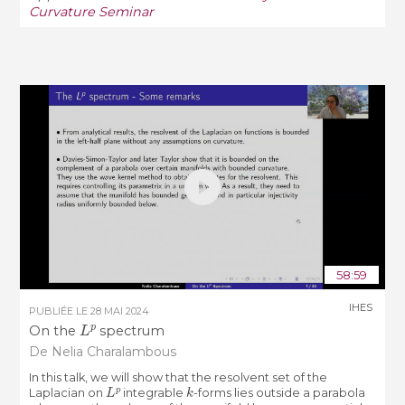
Curvature Seminar
58:59
IHES
PUBLIÉE LE
28 MAI 2024
L
p
On the
spectrum
De Nelia Charalambous
In this talk, we will show that the resolvent set of the
L
p
k
Laplacian on
integrable
-forms lies outside a parabola