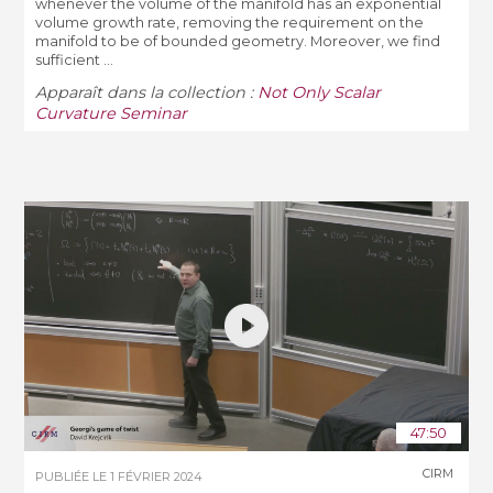
whenever the volume of the manifold has an exponential
volume growth rate, removing the requirement on the
manifold to be of bounded geometry. Moreover, we find
sufficient ...
Apparaît dans la collection :
Not Only Scalar
Curvature Seminar
47:50
CIRM
PUBLIÉE LE
1 FÉVRIER 2024