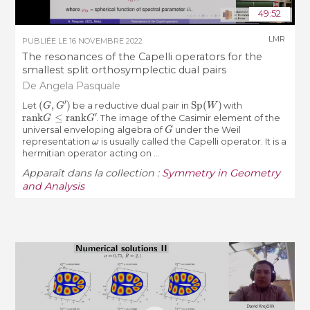
49:52
LMR
PUBLIÉE LE
16 NOVEMBRE 2022
The resonances of the Capelli operators for the
smallest split orthosymplectic dual pairs
De Angela Pasquale
(
G
,
G
′
)
Sp
(
W
)
Let
be a reductive dual pair in
with
rank
G
≤
rank
G
′
. The image of the Casimir element of the
G
universal enveloping algebra of
under the Weil
ω
representation
is usually called the Capelli operator. It is a
hermitian operator acting on ...
Apparaît dans la collection :
Symmetry in Geometry
and Analysis