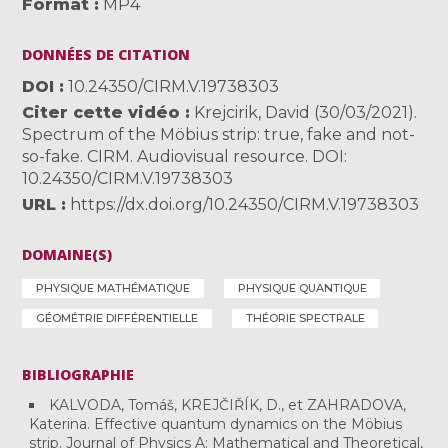
Format
MP4
DONNÉES DE CITATION
DOI
10.24350/CIRM.V.19738303
Citer cette vidéo
Krejcirik, David (30/03/2021).
Spectrum of the Möbius strip: true, fake and not-
so-fake. CIRM. Audiovisual resource. DOI:
10.24350/CIRM.V.19738303
URL
https://dx.doi.org/10.24350/CIRM.V.19738303
DOMAINE(S)
PHYSIQUE MATHÉMATIQUE
PHYSIQUE QUANTIQUE
GÉOMÉTRIE DIFFÉRENTIELLE
THÉORIE SPECTRALE
BIBLIOGRAPHIE
KALVODA, Tomáš, KREJČIŘÍK, D., et ZAHRADOVA,
Katerina. Effective quantum dynamics on the Möbius
strip. Journal of Physics A: Mathematical and Theoretical,