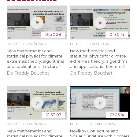
01:30:28
01:30:14
PUBLIÉE LE
3 AOÛT 2026
PUBLIÉE LE
3 AOÛT 2026
New mathematics and
New mathematics and
statistical physics for climate
statistical physics for climate
extremes: theory, algorithms
extremes: theory, algorithms
and applications - Lecture 1
and applications - Lecture 2
De Freddy Bouchet
De Freddy Bouchet
01:33:07
01:05:14
PUBLIÉE LE
3 AOÛT 2026
PUBLIÉE LE
20 JUILLET 2026
New mathematics and
Novikov Conjecture and
statistical physics for climate
Scalar Curvature with Corners