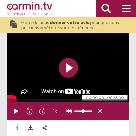
Mathématiques
et Interactions
Merci de nous
donner votre avis
pour que nous
puissions améliorer votre expérience !
00:00:00
/
00:53:00
1
x