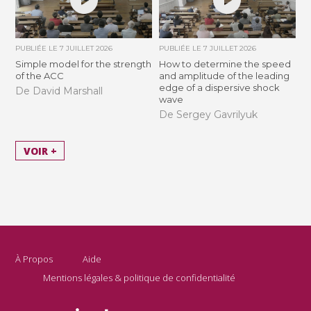
PUBLIÉE LE
7 JUILLET 2026
PUBLIÉE LE
7 JUILLET 2026
Simple model for the strength
How to determine the speed
of the ACC
and amplitude of the leading
edge of a dispersive shock
De David Marshall
wave
De Sergey Gavrilyuk
VOIR +
À Propos
Aide
Mentions légales & politique de confidentialité