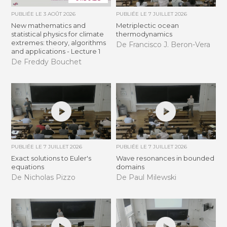
PUBLIÉE LE
3 AOÛT 2026
PUBLIÉE LE
7 JUILLET 2026
New mathematics and
Metriplectic ocean
statistical physics for climate
thermodynamics
extremes: theory, algorithms
De Francisco J. Beron-Vera
and applications - Lecture 1
De Freddy Bouchet
PUBLIÉE LE
7 JUILLET 2026
PUBLIÉE LE
7 JUILLET 2026
Exact solutions to Euler's
Wave resonances in bounded
equations
domains
De Nicholas Pizzo
De Paul Milewski