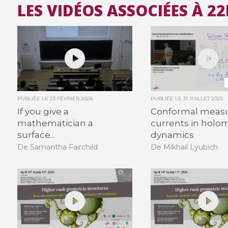
LES VIDÉOS ASSOCIÉES À 2
PUBLIÉE LE
23 FÉVRIER 2026
PUBLIÉE LE
31 JUILLET 2025
If you give a
Conformal meas
mathematician a
currents in holo
surface...
dynamics
De Samantha Fairchild
De Mikhail Lyubich