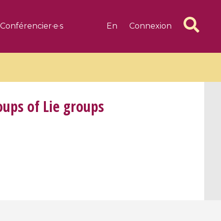
Conférencier·e·s
En
Connexion
oups of Lie groups
6 videos
1 videos
d complex
CIMPA-CIRM Fellowships «
algébrique
Research in Residence »
Introduction to Dissipative
Dynamical Systems in Infinite
Dimensions and Their
Applications