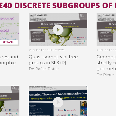
2E40 DISCRETE SUBGROUPS OF
Toutes les collections
Tous les instituts
01:04:18
PUBLIÉE LE
1 JUILLET 2025
PUBLIÉE LE
1 
ures and
Quasi isometry of free
Geometri
morphic
groups in SL3 (R)
strictly 
geomet
De Rafael Potrie
De Pierre-