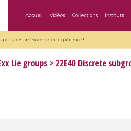
Accueil
Vidéos
Collections
Instituts
puissions améliorer votre expérience !
xx Lie groups > 22E40 Discrete subgr
5 videos
ranches and affine
Algebraic geometry an
groups / Branches de
geometry / Géométrie 
et groupes quantiques
et géométrie complexe