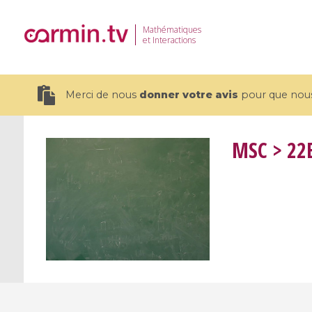
Mathématiques
et Interactions
Merci de nous
donner votre avis
pour que nous 
MSC
> 22E
19 videos
CEMRACS 2026 : Modeling and AI
Coulomb b
for Environmental Transition /
quantum 
Centre d'Eté Mathématique de
Coulomb 
Recherche Avancée en Calcul
affines
Scientifique