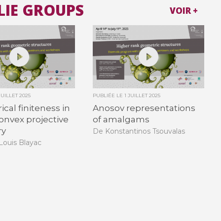
 LIE GROUPS
VOIR +
JUILLET 2025
PUBLIÉE LE
1 JUILLET 2025
cal finiteness in
Anosov representations
convex projective
of amalgams
ry
De Konstantinos Tsouvalas
Louis Blayac