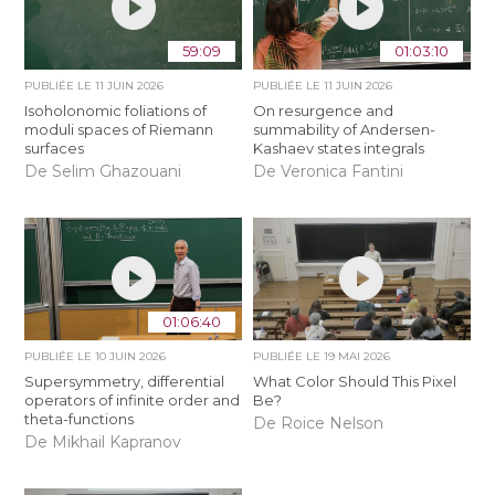
59:09
01:03:10
PUBLIÉE LE
11 JUIN 2026
PUBLIÉE LE
11 JUIN 2026
Isoholonomic foliations of
On resurgence and
moduli spaces of Riemann
summability of Andersen-
surfaces
Kashaev states integrals
De Selim Ghazouani
De Veronica Fantini
01:06:40
PUBLIÉE LE
10 JUIN 2026
PUBLIÉE LE
19 MAI 2026
Supersymmetry, differential
What Color Should This Pixel
operators of infinite order and
Be?
theta-functions
De Roice Nelson
De Mikhail Kapranov