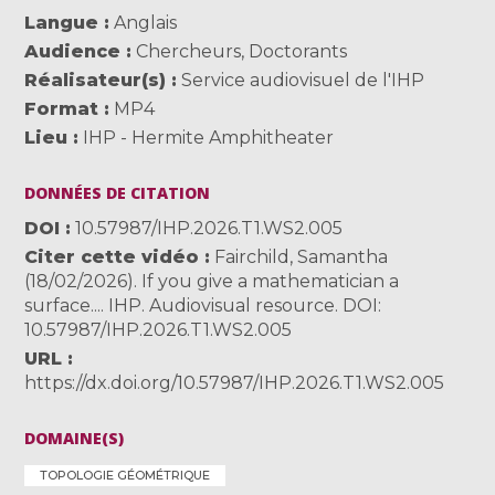
Langue
Anglais
Audience
Chercheurs
,
Doctorants
Réalisateur(s)
Service audiovisuel de l'IHP
Format
MP4
Lieu
IHP - Hermite Amphitheater
DONNÉES DE CITATION
DOI
10.57987/IHP.2026.T1.WS2.005
Citer cette vidéo
Fairchild, Samantha
(18/02/2026). If you give a mathematician a
surface.... IHP. Audiovisual resource. DOI:
10.57987/IHP.2026.T1.WS2.005
URL
https://dx.doi.org/10.57987/IHP.2026.T1.WS2.005
DOMAINE(S)
TOPOLOGIE GÉOMÉTRIQUE