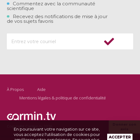
Commentez avec la communauté
scientifique
Recevez des notifications de mise à jour
de vos sujets favoris
À Propos
Aide
Mentions légales & politique de confidentialité
Donner son
Copyright Carmin.tv 2026
En poursuivant votre navigation sur ce site,
avis
vous acceptez l'utilisation de cookies pour
ACCEPTER
améliorer votre expérience.
En savoir plus