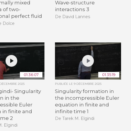
mally mixed
Wave-structure
a of two-
interactions 3
nal perfect fluid
De David Lannes
e Dolce
01:36:07
01:35:19
 DÉCEMBRE 2025
PUBLIÉE LE
9 DÉCEMBRE 2025
indi- Singularity
Singularity formation in
n in the
the incompressible Euler
ssible Euler
equation in finite and
 in finite and
infinite time 1
time 2
De Tarek M. Elgindi
. Elgindi