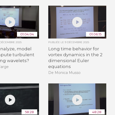
01:04:04
01:06:15
 DÉCEMBRE 2025
PUBLIÉE LE
9 DÉCEMBRE 2025
analyze, model
Long time behavior for
pute turbulent
vortex dynamics in the 2
ing wavelets?
dimensional Euler
equations
Farge
De Monica Musso
58:28
48:28