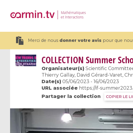
Mathématiques
et Interactions
Merci de nous
donner votre avis
pour que nous 
COLLECTION
Summer Schoo
Organisateur(s)
Scientific Committee
Thierry Gallay, David Gérard-Varet, C
Date(s)
05/06/2023 - 16/06/2023
19 videos
URL associée
https://if-summer2023.
CEMRACS 2026 : Modeling and AI
Coulomb b
Partager la collection
COPIER LE L
for Environmental Transition /
quantum 
Centre d'Eté Mathématique de
Coulomb 
Recherche Avancée en Calcul
affines
Scientifique