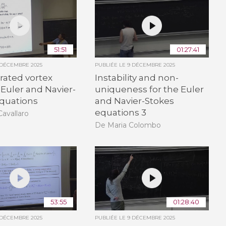
51:51
01:27:41
 DÉCEMBRE 2025
PUBLIÉE LE
9 DÉCEMBRE 2025
rated vortex
Instability and non-
r Euler and Navier-
uniqueness for the Euler
equations
and Navier-Stokes
equations 3
avallaro
De Maria Colombo
53:55
01:28:40
 DÉCEMBRE 2025
PUBLIÉE LE
9 DÉCEMBRE 2025