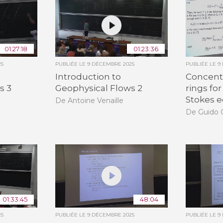
01:27:18
01:23:36
25
PUBLIÉE LE
9 DÉCEMBRE 2025
PUBLIÉE LE
9
Introduction to
Concent
s 3
Geophysical Flows 2
rings fo
Stokes 
De Antoine Venaille
De Guido C
01:33:45
48:04
25
PUBLIÉE LE
9 DÉCEMBRE 2025
PUBLIÉE LE
9