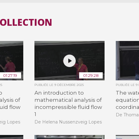
COLLECTION
01:27:19
01:29:28
25
PUBLIÉE LE
9 DÉCEMBRE 2025
PUBLIÉE LE
9
o
An introduction to
The wat
lysis of
mathematical analysis of
equation
uid flow
incompressible fluid flow
coordina
1
De Thomas
eig Lopes
De Helena Nussenzveig Lopes