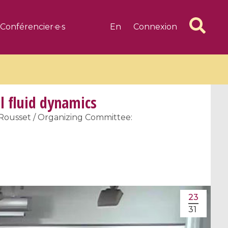
Conférencier·e·s
En
Connexion
 fluid dynamics
c Rousset / Organizing Committee:
6 videos
1 videos
d complex
CIMPA-CIRM Fellowships «
algébrique
Research in Residence »
Introduction to Dissipative
23
Dynamical Systems in Infinite
31
Dimensions and Their
Applications