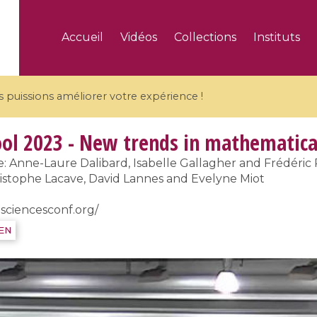
Accueil
Vidéos
Collections
Instituts
puissions améliorer votre expérience !
l 2023 - New trends in mathematical
: Anne-Laure Dalibard, Isabelle Gallagher and Frédéri
hristophe Lacave, David Lannes and Evelyne Miot
5 videos
sciencesconf.org/
ranches and affine
Algebraic geometry an
IEN
groups / Branches de
geometry / Géométrie 
et groupes quantiques
et géométrie complexe