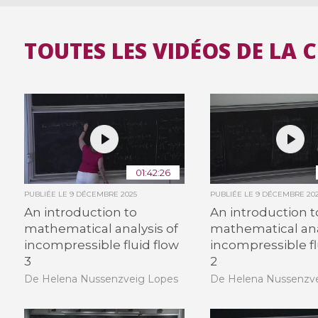
TOUTES LES VIDÉOS DE LA 
01:42:26
PUBLIÉE LE
9 DÉCEMBRE 2025
PUBLIÉE LE
9 DÉCEMBRE 20
An introduction to
An introduction t
mathematical analysis of
mathematical ana
incompressible fluid flow
incompressible fl
3
2
De Helena Nussenzveig Lopes
De Helena Nussenzv