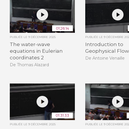
01:26:14
PUBLIÉE LE
9 DÉCEMBRE 2025
PUBLIÉE LE
9 DÉCEMBRE 20
The water-wave
Introduction to
equations in Eulerian
Geophysical Flow
coordinates 2
De Antoine Venaille
De Thomas Alazard
01:31:33
PUBLIÉE LE
9 DÉCEMBRE 2025
PUBLIÉE LE
9 DÉCEMBRE 20