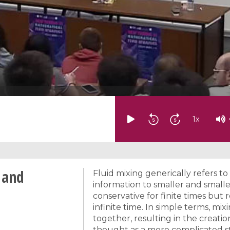
1
x
 and
Fluid mixing generically refers t
information to smaller and smaller 
conservative for finite times but r
infinite time. In simple terms, mix
together, resulting in the creati
thought as a more complicated st