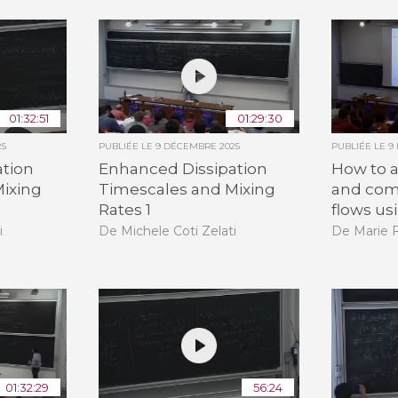
01:32:51
01:29:30
25
PUBLIÉE LE
9 DÉCEMBRE 2025
PUBLIÉE LE
9
ation
Enhanced Dissipation
How to 
ixing
Timescales and Mixing
and com
Rates 1
flows us
i
De Michele Coti Zelati
De Marie 
01:32:29
56:24