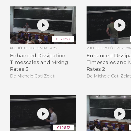
01:26:53
PUBLIÉE LE
9 DÉCEMBRE 2025
PUBLIÉE LE
9 DÉCEMBRE 20
Enhanced Dissipation
Enhanced Dissip
Timescales and Mixing
Timescales and M
Rates 3
Rates 2
De Michele Coti Zelati
De Michele Coti Zelat
01:26:12