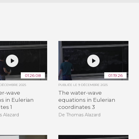
01:26:08
01:19:26
 DÉCEMBRE 2025
PUBLIÉE LE
9 DÉCEMBRE 2025
er-wave
The water-wave
s in Eulerian
equations in Eulerian
tes 1
coordinates 3
 Alazard
De Thomas Alazard