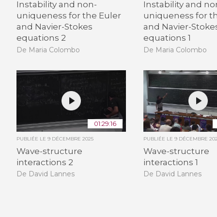
Instability and non-
Instability and no
uniqueness for the Euler
uniqueness for t
and Navier-Stokes
and Navier-Stoke
equations 2
equations 1
De Maria Colombo
De Maria Colombo
01:29:16
PUBLIÉE LE
9 DÉCEMBRE 2025
PUBLIÉE LE
9 DÉCEMBRE 20
Wave-structure
Wave-structure
interactions 2
interactions 1
De David Lannes
De David Lannes