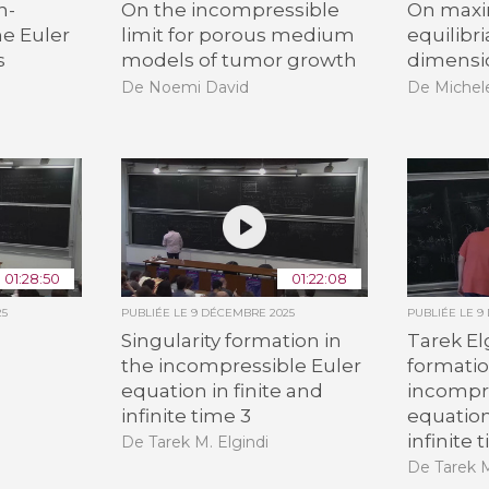
n-
On the incompressible
On maxi
he Euler
limit for porous medium
equilibri
s
models of tumor growth
dimensio
De Noemi David
De Michel
01:28:50
01:22:08
25
PUBLIÉE LE
9 DÉCEMBRE 2025
PUBLIÉE LE
9
Singularity formation in
Tarek Elg
the incompressible Euler
formatio
equation in finite and
incompre
infinite time 3
equation
infinite 
De Tarek M. Elgindi
De Tarek M