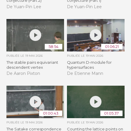
conjecture (Part 2)
conjecture (Part 1)
De Yuan-Pin Lee
De Yuan-Pin Lee
58:54
01:06:21
PUBLIÉE LE
19 MAI 2026
PUBLIÉE LE
19 MAI 2026
The stable pairs equivariant
Quantum D-module for
descendent vertex
hypersurfaces
De Aaron Pixton
De Etienne Mann
01:00:43
01:05:37
PUBLIÉE LE
19 MAI 2026
PUBLIÉE LE
19 MAI 2026
The Satake correspondence
Counting the lattice points on