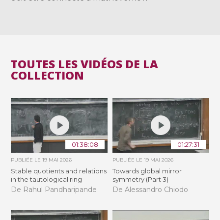
TOUTES LES VIDÉOS DE LA
COLLECTION
01:38:08
01:27:31
PUBLIÉE LE
19 MAI 2026
PUBLIÉE LE
19 MAI 2026
Stable quotients and relations
Towards global mirror
in the tautological ring
symmetry (Part 3)
De Rahul Pandharipande
De Alessandro Chiodo