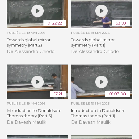
01:22:22
53:59
PUBLIÉE LE
19 MAI 2026
PUBLIÉE LE
19 MAI 2026
Towards global mirror
Towards global mirror
symmetry (Part 2)
symmetry (Part 1)
De Alessandro Chiodo
De Alessandro Chiodo
17:21
01:03:08
PUBLIÉE LE
19 MAI 2026
PUBLIÉE LE
19 MAI 2026
Introduction to Donaldson-
Introduction to Donaldson-
Thomas theory (Part 3)
Thomas theory (Part 1)
De Davesh Maulik
De Davesh Maulik