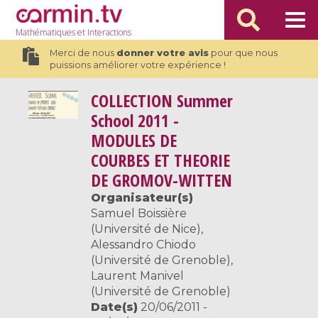
Mathématiques
et Interactions
Merci de nous
donner votre avis
pour que nous
puissions améliorer votre expérience !
COLLECTION
Summer
School 2011 -
MODULES DE
COURBES ET THEORIE
DE GROMOV-WITTEN
Organisateur(s)
Samuel Boissière
(Université de Nice),
Alessandro Chiodo
(Université de Grenoble),
Laurent Manivel
(Université de Grenoble)
Date(s)
20/06/2011 -