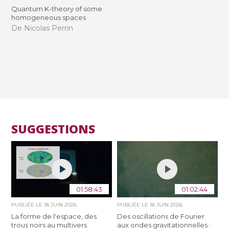
Quantum K-theory of some
homogeneous spaces
De Nicolas Perrin
SUGGESTIONS
01:58:43
01:02:44
PUBLIÉE LE
18 JUIN 2026
PUBLIÉE LE
18 JUIN 2026
La forme de l'espace, des
Des oscillations de Fourier
trous noirs au multivers
aux ondes gravitationnelles :