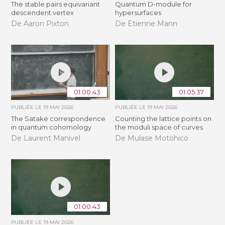
The stable pairs equivariant
Quantum D-module for
descendent vertex
hypersurfaces
De Aaron Pixton
De Etienne Mann
01:00:43
01:05:37
PUBLIÉE LE
19 MAI 2026
PUBLIÉE LE
19 MAI 2026
The Satake correspondence
Counting the lattice points on
in quantum cohomology
the moduli space of curves
De Laurent Manivel
De Mulase Motohico
01:00:43
PUBLIÉE LE
19 MAI 2026