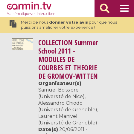
Mathématiques
et Interactions
Merci de nous
donner votre avis
pour que nous
puissions améliorer votre expérience !
COLLECTION
Summer
School 2011 -
MODULES DE
COURBES ET THEORIE
DE GROMOV-WITTEN
Organisateur(s)
Samuel Boissière
(Université de Nice),
Alessandro Chiodo
(Université de Grenoble),
Laurent Manivel
(Université de Grenoble)
Date(s)
20/06/2011 -