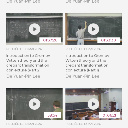
De Yuan-Pin Lee
De Yuan-Pin Lee
01:37:26
01:33:30
PUBLIÉE LE
19 MAI 2026
PUBLIÉE LE
19 MAI 2026
Introduction to Gromov-
Introduction to Gromov-
Witten theory and the
Witten theory and the
crepant transformation
crepant transformation
conjecture (Part 2)
conjecture (Part 1)
De Yuan-Pin Lee
De Yuan-Pin Lee
58:54
01:06:21
PUBLIÉE LE
19 MAI 2026
PUBLIÉE LE
19 MAI 2026