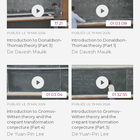
17:21
01:03:08
PUBLIÉE LE
19 MAI 2026
PUBLIÉE LE
19 MAI 2026
Introduction to Donaldson-
Introduction to Donaldson-
Thomas theory (Part 3)
Thomas theory (Part 1)
De Davesh Maulik
De Davesh Maulik
01:03:04
01:32:55
PUBLIÉE LE
19 MAI 2026
PUBLIÉE LE
19 MAI 2026
Introduction to Gromov-
Introduction to Gromov-
Witten theory and the
Witten theory and the
crepant transformation
crepant transformation
conjecture (Part 4)
conjecture (Part 3)
De Yuan-Pin Lee
De Yuan-Pin Lee