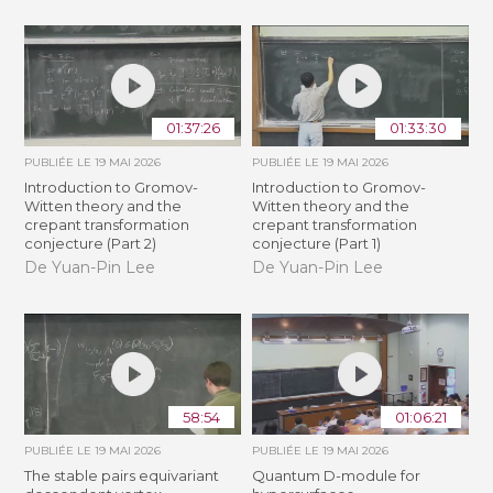
01:37:26
01:33:30
PUBLIÉE LE
19 MAI 2026
PUBLIÉE LE
19 MAI 2026
Introduction to Gromov-
Introduction to Gromov-
Witten theory and the
Witten theory and the
crepant transformation
crepant transformation
conjecture (Part 2)
conjecture (Part 1)
De Yuan-Pin Lee
De Yuan-Pin Lee
58:54
01:06:21
PUBLIÉE LE
19 MAI 2026
PUBLIÉE LE
19 MAI 2026
The stable pairs equivariant
Quantum D-module for