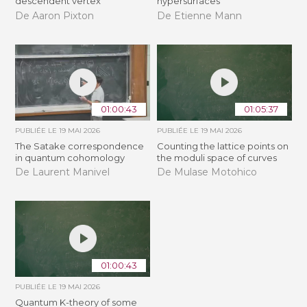
descendent vertex
hypersurfaces
De Aaron Pixton
De Etienne Mann
01:00:43
01:05:37
PUBLIÉE LE
19 MAI 2026
PUBLIÉE LE
19 MAI 2026
The Satake correspondence
Counting the lattice points on
in quantum cohomology
the moduli space of curves
De Laurent Manivel
De Mulase Motohico
01:00:43
PUBLIÉE LE
19 MAI 2026
Quantum K-theory of some