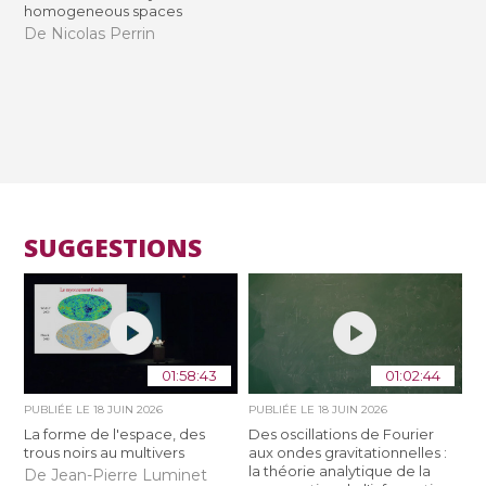
homogeneous spaces
De Nicolas Perrin
SUGGESTIONS
01:58:43
01:02:44
PUBLIÉE LE
18 JUIN 2026
PUBLIÉE LE
18 JUIN 2026
La forme de l'espace, des
Des oscillations de Fourier
trous noirs au multivers
aux ondes gravitationnelles :
la théorie analytique de la
De Jean-Pierre Luminet