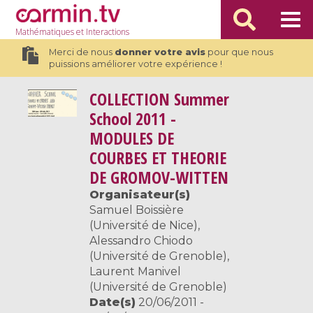
Mathématiques
et Interactions
Merci de nous
donner votre avis
pour que nous
puissions améliorer votre expérience !
COLLECTION
Summer
School 2011 -
MODULES DE
COURBES ET THEORIE
DE GROMOV-WITTEN
Organisateur(s)
Samuel Boissière
(Université de Nice),
Alessandro Chiodo
(Université de Grenoble),
Laurent Manivel
(Université de Grenoble)
Date(s)
20/06/2011 -