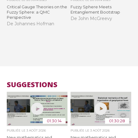
Critical Gauge Theories on the
Fuzzy Sphere Meets
Fuzzy Sphere: a QMC
Entanglement Bootstrap
Perspective
De John McGreevy
De Johannes Hofman
SUGGESTIONS
01:30:14
01:30:28
PUBLIÉE LE
3 AOÛT 2026
PUBLIÉE LE
3 AOÛT 2026
New mathematics and
New mathematics and