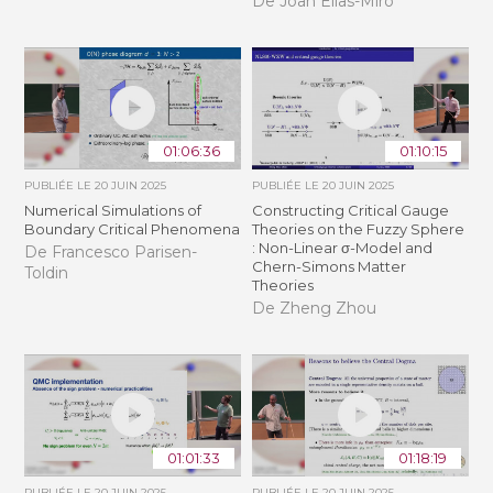
De Joan Elias-Miro
01:06:36
01:10:15
PUBLIÉE LE
20 JUIN 2025
PUBLIÉE LE
20 JUIN 2025
Numerical Simulations of
Constructing Critical Gauge
Boundary Critical Phenomena
Theories on the Fuzzy Sphere
: Non-Linear σ-Model and
De Francesco Parisen-
Chern-Simons Matter
Toldin
Theories
De Zheng Zhou
01:01:33
01:18:19
PUBLIÉE LE
20 JUIN 2025
PUBLIÉE LE
20 JUIN 2025