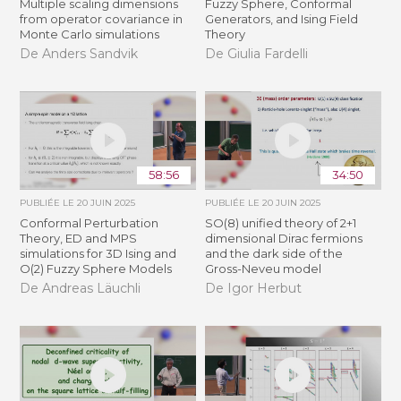
Multiple scaling dimensions
Fuzzy Sphere, Conformal
from operator covariance in
Generators, and Ising Field
Monte Carlo simulations
Theory
De Anders Sandvik
De Giulia Fardelli
58:56
34:50
PUBLIÉE LE
20 JUIN 2025
PUBLIÉE LE
20 JUIN 2025
Conformal Perturbation
SO(8) unified theory of 2+1
Theory, ED and MPS
dimensional Dirac fermions
simulations for 3D Ising and
and the dark side of the
O(2) Fuzzy Sphere Models
Gross-Neveu model
De Andreas Läuchli
De Igor Herbut