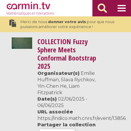
Mathématiques
et Interactions
Merci de nous
donner votre avis
pour que nous
puissions améliorer votre expérience !
COLLECTION
Fuzzy
Sphere Meets
Conformal Bootstrap
2025
Organisateur(s)
Emilie
Huffman, Slava Rychkov,
Yin-Chen He, Liam
Fitzpatrick
Date(s)
02/06/2025 -
06/06/2025
URL associée
https://indico.math.cnrs.fr/event/13856
Partager la collection