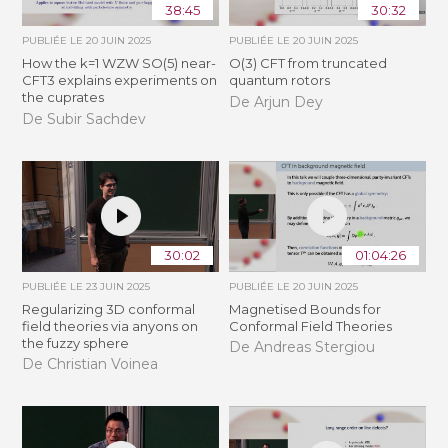
38:45
30:32
PUBLIÉE LE
20 JUIN 2025
PUBLIÉE LE
20 JUIN 2025
How the k=1 WZW SO(5) near-
O(3) CFT from truncated
CFT3 explains experiments on
quantum rotors
the cuprates
De Arjun Dey
De Subir Sachdev
30:02
01:04:26
PUBLIÉE LE
23 JUIN 2025
PUBLIÉE LE
20 JUIN 2025
Regularizing 3D conformal
Magnetised Bounds for
field theories via anyons on
Conformal Field Theories
the fuzzy sphere
De Andreas Stergiou
De Christian Voinea