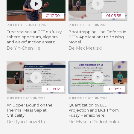
01:17:30
01:05:58
PUBLIÉE LE
2 JUILLET 2025
PUBLIÉE LE
20 JUIN 2025
Free real scalar CFT on fuzzy
Bootstrapping Line Defects in
sphere: spectrum, algebra
CFTs: Applications to 3d Ising
and wavefunction ansatz
Model
De Yin-Chen He
De Max Metliski
01:10:02
01:10:53
PUBLIÉE LE
20 JUIN 2025
PUBLIÉE LE
20 JUIN 2025
An Upper Bound on the
Quantization by LLL
Thermal Mass Gap at
Projection and BCFT from
Criticality
Fuzzy Hemisphere
De Ryan Lanzetta
De Mykola Dedushenko