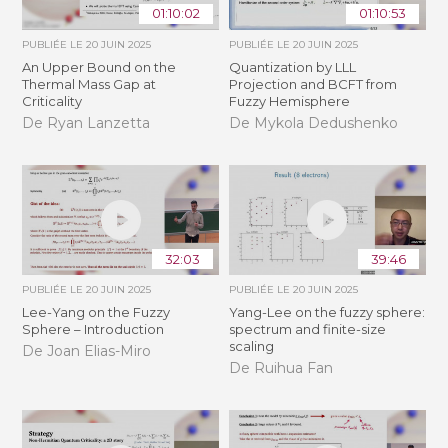
01:10:02
01:10:53
PUBLIÉE LE
20 JUIN 2025
PUBLIÉE LE
20 JUIN 2025
An Upper Bound on the
Quantization by LLL
Thermal Mass Gap at
Projection and BCFT from
Criticality
Fuzzy Hemisphere
De Ryan Lanzetta
De Mykola Dedushenko
32:03
39:46
PUBLIÉE LE
20 JUIN 2025
PUBLIÉE LE
20 JUIN 2025
Lee-Yang on the Fuzzy
Yang-Lee on the fuzzy sphere:
Sphere – Introduction
spectrum and finite-size
scaling
De Joan Elias-Miro
De Ruihua Fan