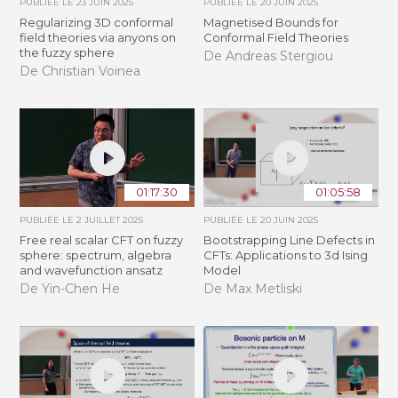
PUBLIÉE LE
23 JUIN 2025
PUBLIÉE LE
20 JUIN 2025
Regularizing 3D conformal
Magnetised Bounds for
field theories via anyons on
Conformal Field Theories
the fuzzy sphere
De Andreas Stergiou
De Christian Voinea
01:17:30
01:05:58
PUBLIÉE LE
2 JUILLET 2025
PUBLIÉE LE
20 JUIN 2025
Free real scalar CFT on fuzzy
Bootstrapping Line Defects in
sphere: spectrum, algebra
CFTs: Applications to 3d Ising
and wavefunction ansatz
Model
De Yin-Chen He
De Max Metliski