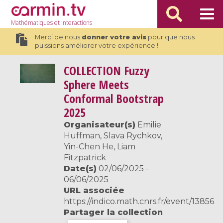
Mathématiques
et Interactions
Merci de nous
donner votre avis
pour que nous
puissions améliorer votre expérience !
COLLECTION
Fuzzy
Sphere Meets
Conformal Bootstrap
2025
Organisateur(s)
Emilie
Huffman, Slava Rychkov,
Yin-Chen He, Liam
Fitzpatrick
Date(s)
02/06/2025 -
06/06/2025
URL associée
https://indico.math.cnrs.fr/event/13856
Partager la collection