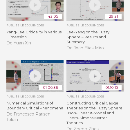
43:05
29:31
PUBLIÉE LE
20 JUIN 2025
PUBLIÉE LE
20 JUIN 2025
Yang-Lee Criticality in Various
Lee-Yang on the Fuzzy
Dimension
Sphere – Results and
Summary
De Yuan Xin
De Joan Elias-Miro
01:06:36
01:10:15
PUBLIÉE LE
20 JUIN 2025
PUBLIÉE LE
20 JUIN 2025
Numerical Simulations of
Constructing Critical Gauge
Boundary Critical Phenomena
Theories on the Fuzzy Sphere
: Non-Linear σ-Model and
De Francesco Parisen-
Chern-Simons Matter
Toldin
Theories
De Zheng Zhou