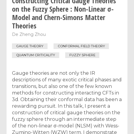
Constructing Critical Gauge Theories
on the Fuzzy Sphere : Non-Linear σ-
Model and Chern-Simons Matter
Theories
De
Zheng Zhou
GAUGE THEORY
CONFORMAL FIELD THEORY
QUANTUM CRITICALITY
FUZZY SPHERE
Gauge theories are not only the IR
descriptions of many exotic critical phases and
transitions, but also one of the few known
methods for constructing interacting CFTs in
3d. Obtaining their conformal data has been a
rewarding pursuit. In this talk, I present a
construction of critical gauge theories on the
fuzzy sphere through an intermediate step
of the non-linear σ-model (NLSM) with Wess-
Zumino-Witten (WZW) term. I demonstrate