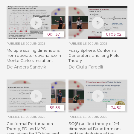
01:11:37
01:03:02
PUBLIÉE LE
20 JUIN 2025
PUBLIÉE LE
20 JUIN 2025
Multiple scaling dimensions
Fuzzy Sphere, Conformal
from operator covariance in
Generators, and Ising Field
Monte Carlo simulations
Theory
De Anders Sandvik
De Giulia Fardelli
58:56
34:50
PUBLIÉE LE
20 JUIN 2025
PUBLIÉE LE
20 JUIN 2025
Conformal Perturbation
SO(8) unified theory of 2+1
Theory, ED and MPS
dimensional Dirac fermions
simulations for 3D Ising and
and the dark side of the