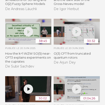
O(2) Fuzzy Sphere Models
Gross-Neveu model
De Andreas Läuchli
De Igor Herbut
38:45
30:32
PUBLIÉE LE
20 JUIN 2025
PUBLIÉE LE
20 JUIN 2025
How the k=1 WZW SO(5) near-
O(3) CFT from truncated
CFT3 explains experiments on
quantum rotors
the cuprates
De Arjun Dey
De Subir Sachdev
30:02
01:04:26