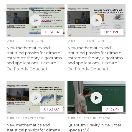
01:30:14
01:30:28
PUBLIÉE LE
3 AOÛT 2026
PUBLIÉE LE
3 AOÛT 2026
New mathematics and
New mathematics and
statistical physics for climate
statistical physics for climate
extremes: theory, algorithms
extremes: theory, algorithms
and applications - Lecture 2
and applications - Lecture 1
De Freddy Bouchet
De Freddy Bouchet
01:33:07
01:32:47
PUBLIÉE LE
3 AOÛT 2026
PUBLIÉE LE
17 JUILLET 2026
New mathematics and
Quantum Gravity in de Sitter
statistical physics for climate
Space (3/3)