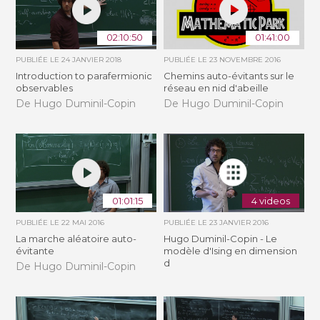
02:10:50
01:41:00
PUBLIÉE LE
24 JANVIER 2018
PUBLIÉE LE
23 NOVEMBRE 2016
Introduction to parafermionic
Chemins auto-évitants sur le
observables
réseau en nid d'abeille
De Hugo Duminil-Copin
De Hugo Duminil-Copin
01:01:15
4 videos
PUBLIÉE LE
22 MAI 2016
PUBLIÉE LE
23 JANVIER 2016
La marche aléatoire auto-
Hugo Duminil-Copin - Le
évitante
modèle d'Ising en dimension
d
De Hugo Duminil-Copin