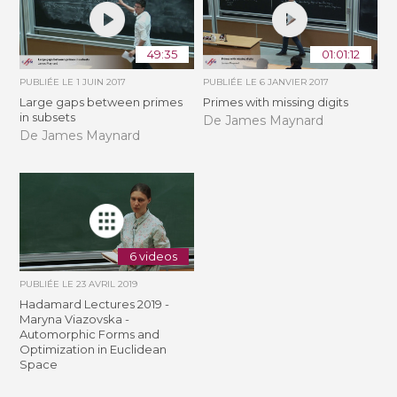
49:35
01:01:12
PUBLIÉE LE
1 JUIN 2017
PUBLIÉE LE
6 JANVIER 2017
Large gaps between primes
Primes with missing digits
in subsets
De James Maynard
De James Maynard
6 videos
PUBLIÉE LE
23 AVRIL 2019
Hadamard Lectures 2019 -
Maryna Viazovska -
Automorphic Forms and
Optimization in Euclidean
Space