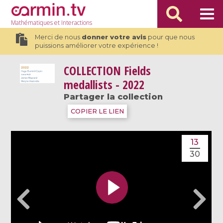
Mathématiques
et Interactions
Merci de nous
donner votre avis
pour que nous
puissions améliorer votre expérience !
COLLECTION
Fields
medallists - 2022
Partager la collection
COPIER LE LIEN
13
30