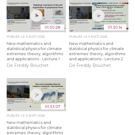
01:30:28
01:30:14
PUBLIÉE LE
3 AOÛT 2026
PUBLIÉE LE
3 AOÛT 2026
New mathematics and
New mathematics and
statistical physics for climate
statistical physics for climate
extremes: theory, algorithms
extremes: theory, algorithms
and applications - Lecture 1
and applications - Lecture 2
De Freddy Bouchet
De Freddy Bouchet
01:33:07
PUBLIÉE LE
3 AOÛT 2026
New mathematics and
statistical physics for climate
extremes: theory, algorithms