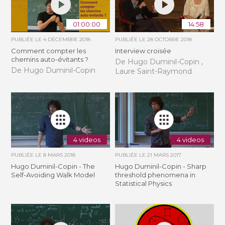
01:00:00
14:58
PUBLIÉE LE
4 DÉCEMBRE 2018
PUBLIÉE LE
28 OCTOBRE 2018
Comment compter les
Interview croisée
chemins auto-évitants ?
De Hugo Duminil-Copin ,
De Hugo Duminil-Copin
Laure Saint-Raymond
4 videos
4 videos
PUBLIÉE LE
8 MARS 2018
PUBLIÉE LE
21 MARS 2017
Hugo Duminil-Copin - The
Hugo Duminil-Copin - Sharp
Self-Avoiding Walk Model
threshold phenomena in
Statistical Physics