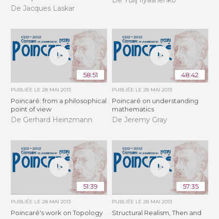
De Jacques Laskar
58:51
48:42
PUBLIÉE LE
28 MAI 2013
PUBLIÉE LE
28 MAI 2013
Poincaré: from a philosophical
Poincaré on understanding
point of view
mathematics
De Gerhard Heinzmann
De Jeremy Gray
51:39
57:35
PUBLIÉE LE
28 MAI 2013
PUBLIÉE LE
28 MAI 2013
Poincaré's work on Topology
Structural Realism, Then and