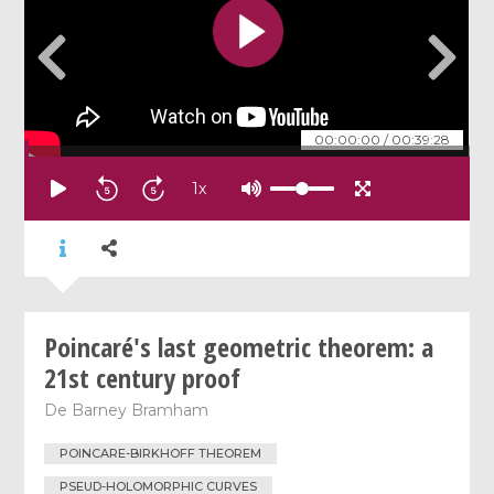
00:00:00
/
00:39:28
1
x
Poincaré's last geometric theorem: a
21st century proof
De
Barney Bramham
POINCARE-BIRKHOFF THEOREM
PSEUD-HOLOMORPHIC CURVES