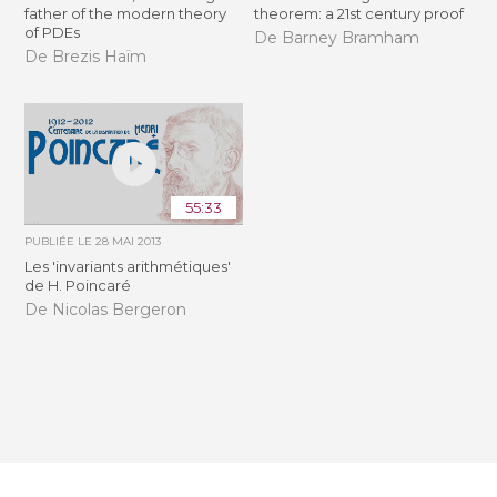
father of the modern theory
theorem: a 21st century proof
of PDEs
De Barney Bramham
De Brezis Haïm
55:33
PUBLIÉE LE
28 MAI 2013
Les 'invariants arithmétiques'
de H. Poincaré
De Nicolas Bergeron