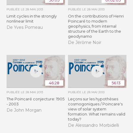
PUBLIÉE LE
28 MAI 2013
PUBLIÉE LE
28 MAI 2013
Limit cycles in the strongly
On the contributions of Henri
nonlinear limit
Poincaré to modern
geophysics, from internal
De Yves Pomeau
structure of the Earth to the
geodynamo
De Jérôme Noir
46:28
56:13
PUBLIÉE LE
28 MAI 2013
PUBLIÉE LE
28 MAI 2013
The Poincaré conjecture: 1905
Leçons sur les hypothèses
- 2003
cosmogoniques / Poincare's
view of solar system
De John Morgan
formation. What remains valid
today?
De Alessandro Morbidelli