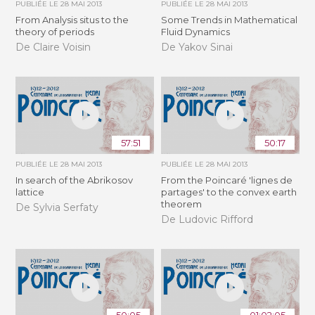
PUBLIÉE LE
28 MAI 2013
PUBLIÉE LE
28 MAI 2013
From Analysis situs to the
Some Trends in Mathematical
theory of periods
Fluid Dynamics
De Claire Voisin
De Yakov Sinai
57:51
50:17
PUBLIÉE LE
28 MAI 2013
PUBLIÉE LE
28 MAI 2013
In search of the Abrikosov
From the Poincaré 'lignes de
lattice
partages' to the convex earth
theorem
De Sylvia Serfaty
De Ludovic Rifford
50:05
01:02:05