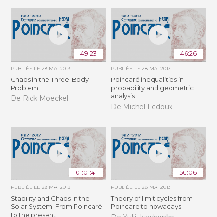
49:23
46:26
PUBLIÉE LE
28 MAI 2013
PUBLIÉE LE
28 MAI 2013
Chaos in the Three-Body
Poincaré inequalities in
Problem
probability and geometric
analysis
De Rick Moeckel
De Michel Ledoux
01:01:41
50:06
PUBLIÉE LE
28 MAI 2013
PUBLIÉE LE
28 MAI 2013
Stability and Chaos in the
Theory of limit cycles from
Solar System. From Poincaré
Poincare to nowadays
to the present
De Yulij Ilyashenko