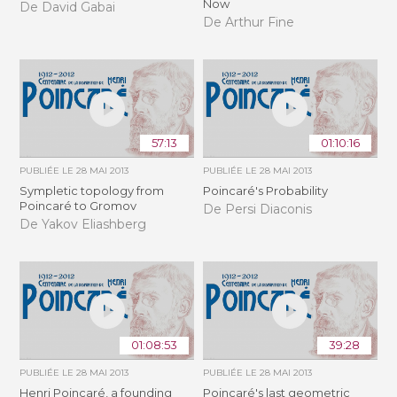
Now
De David Gabai
De Arthur Fine
57:13
01:10:16
PUBLIÉE LE
28 MAI 2013
PUBLIÉE LE
28 MAI 2013
Sympletic topology from
Poincaré's Probability
Poincaré to Gromov
De Persi Diaconis
De Yakov Eliashberg
01:08:53
39:28
PUBLIÉE LE
28 MAI 2013
PUBLIÉE LE
28 MAI 2013
Henri Poincaré, a founding
Poincaré's last geometric