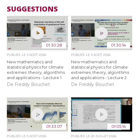
SUGGESTIONS
01:30:28
01:30:14
PUBLIÉE LE
3 AOÛT 2026
PUBLIÉE LE
3 AOÛT 2026
New mathematics and
New mathematics and
statistical physics for climate
statistical physics for climate
extremes: theory, algorithms
extremes: theory, algorithms
and applications - Lecture 1
and applications - Lecture 2
De Freddy Bouchet
De Freddy Bouchet
01:33:07
01:05:14
PUBLIÉE LE
3 AOÛT 2026
PUBLIÉE LE
20 JUILLET 2026