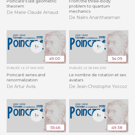
Poincaré's last geometric
From the three-body
theorem
problem to quantum
mechanics
De Marie-Claude Arnaud
De Nalini Anantharaman
49:00
54:09
PUBLIÉE LE
27 MAI 2013
PUBLIÉE LE
28 MAI 2013
Poincaré series and
Le nombre de rotation et ses
renormalization
avatars
De Artur Avila
De Jean-Christophe Yoccoz
55:46
49:38