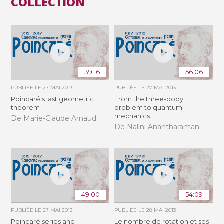
COLLECTION
39:16
56:06
PUBLIÉE LE
27 MAI 2013
PUBLIÉE LE
27 MAI 2013
Poincaré's last geometric
From the three-body
theorem
problem to quantum
mechanics
De Marie-Claude Arnaud
De Nalini Anantharaman
49:00
54:09
PUBLIÉE LE
27 MAI 2013
PUBLIÉE LE
28 MAI 2013
Poincaré series and
Le nombre de rotation et ses