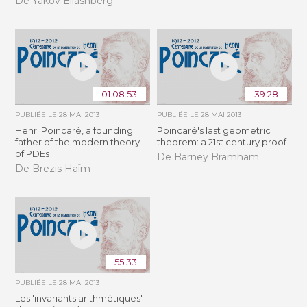
De Yakov Eliashberg
01:08:53
39:28
PUBLIÉE LE
28 MAI 2013
PUBLIÉE LE
28 MAI 2013
Henri Poincaré, a founding
Poincaré's last geometric
father of the modern theory
theorem: a 21st century proof
of PDEs
De Barney Bramham
De Brezis Haïm
55:33
PUBLIÉE LE
28 MAI 2013
Les 'invariants arithmétiques'