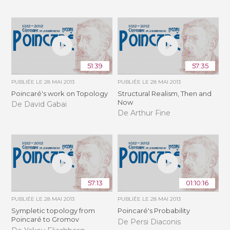
51:39
57:35
PUBLIÉE LE
28 MAI 2013
PUBLIÉE LE
28 MAI 2013
Poincaré's work on Topology
Structural Realism, Then and
Now
De David Gabai
De Arthur Fine
57:13
01:10:16
PUBLIÉE LE
28 MAI 2013
PUBLIÉE LE
28 MAI 2013
Sympletic topology from
Poincaré's Probability
Poincaré to Gromov
De Persi Diaconis