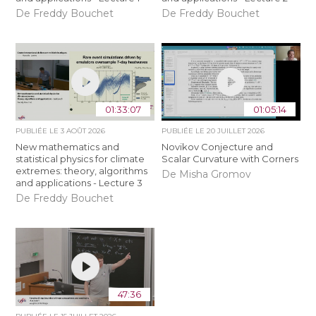
De Freddy Bouchet
De Freddy Bouchet
01:33:07
01:05:14
PUBLIÉE LE
3 AOÛT 2026
PUBLIÉE LE
20 JUILLET 2026
New mathematics and
Novikov Conjecture and
statistical physics for climate
Scalar Curvature with Corners
extremes: theory, algorithms
De Misha Gromov
and applications - Lecture 3
De Freddy Bouchet
47:36