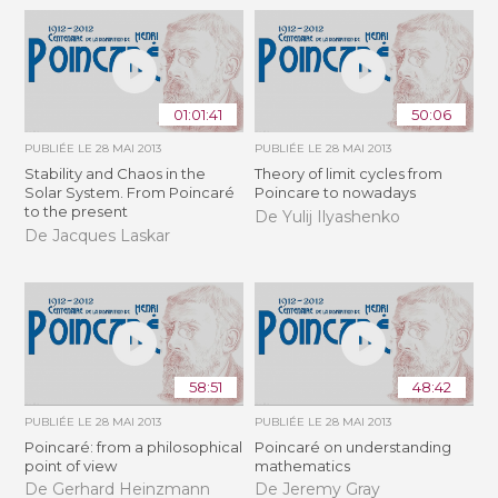
01:01:41
50:06
PUBLIÉE LE
28 MAI 2013
PUBLIÉE LE
28 MAI 2013
Stability and Chaos in the
Theory of limit cycles from
Solar System. From Poincaré
Poincare to nowadays
to the present
De Yulij Ilyashenko
De Jacques Laskar
58:51
48:42
PUBLIÉE LE
28 MAI 2013
PUBLIÉE LE
28 MAI 2013
Poincaré: from a philosophical
Poincaré on understanding
point of view
mathematics
De Gerhard Heinzmann
De Jeremy Gray