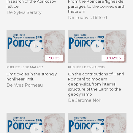
In search of the Abrikosov
From the Poincaré 'lignes de
lattice
partages' to the convex earth
theorem
De Sylvia Serfaty
De Ludovic Rifford
50:05
01:02:05
PUBLIÉE LE
28 MAI 2013
PUBLIÉE LE
28 MAI 2013
Limit cycles in the strongly
On the contributions of Henri
nonlinear limit
Poincaré to modern
geophysics, from internal
De Yves Pomeau
structure of the Earth to the
geodynamo
De Jérôme Noir