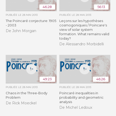
46:28
56:13
PUBLIÉE LE
28 MAI 2013
PUBLIÉE LE
28 MAI 2013
The Poincaré conjecture: 1905
Leçons sur les hypothèses
- 2003
cosmogoniques / Poincare's
view of solar system
De John Morgan
formation. What remains valid
today?
De Alessandro Morbidelli
49:23
46:26
PUBLIÉE LE
28 MAI 2013
PUBLIÉE LE
28 MAI 2013
Chaos in the Three-Body
Poincaré inequalities in
Problem
probability and geometric
analysis
De Rick Moeckel
De Michel Ledoux