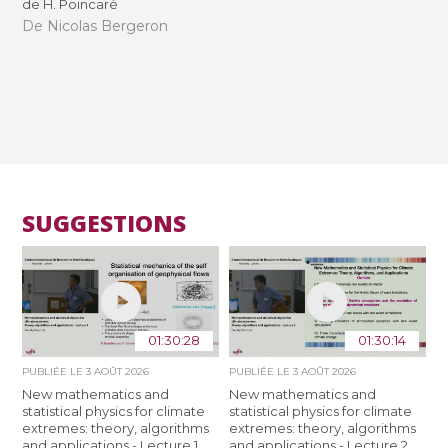
de H. Poincaré
De Nicolas Bergeron
SUGGESTIONS
01:30:28
01:30:14
PUBLIÉE LE
3 AOÛT 2026
PUBLIÉE LE
3 AOÛT 2026
New mathematics and
New mathematics and
statistical physics for climate
statistical physics for climate
extremes: theory, algorithms
extremes: theory, algorithms
and applications - Lecture 1
and applications - Lecture 2