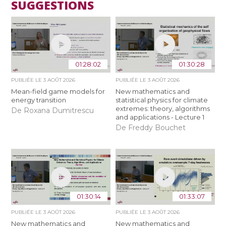
SUGGESTIONS
01:28:02
01:30:28
PUBLIÉE LE
3 AOÛT 2026
PUBLIÉE LE
3 AOÛT 2026
Mean-field game models for
New mathematics and
energy transition
statistical physics for climate
extremes: theory, algorithms
De Roxana Dumitrescu
and applications - Lecture 1
De Freddy Bouchet
01:30:14
01:33:07
PUBLIÉE LE
3 AOÛT 2026
PUBLIÉE LE
3 AOÛT 2026
New mathematics and
New mathematics and