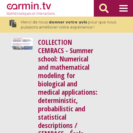
Mathématiques
et Interactions
Merci de nous
donner votre avis
pour que nous
puissions améliorer votre expérience !
COLLECTION
CEMRACS - Summer
school: Numerical
and mathematical
modeling for
biological and
medical applications:
deterministic,
probabilistic and
statistical
descriptions /