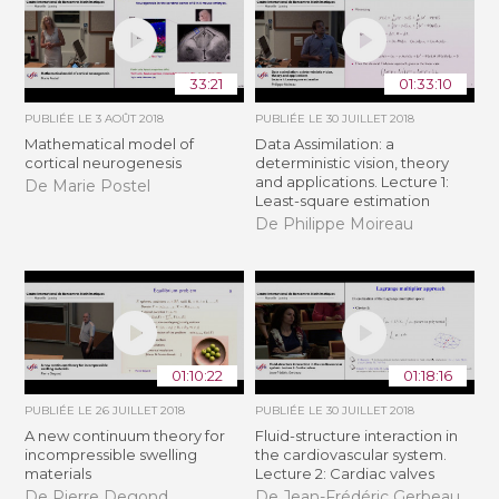
33:21
01:33:10
PUBLIÉE LE
3 AOÛT 2018
PUBLIÉE LE
30 JUILLET 2018
Mathematical model of
Data Assimilation: a
cortical neurogenesis
deterministic vision, theory
and applications. Lecture 1:
De Marie Postel
Least-square estimation
De Philippe Moireau
01:10:22
01:18:16
PUBLIÉE LE
26 JUILLET 2018
PUBLIÉE LE
30 JUILLET 2018
A new continuum theory for
Fluid-structure interaction in
incompressible swelling
the cardiovascular system.
materials
Lecture 2: Cardiac valves
De Pierre Degond
De Jean-Frédéric Gerbeau