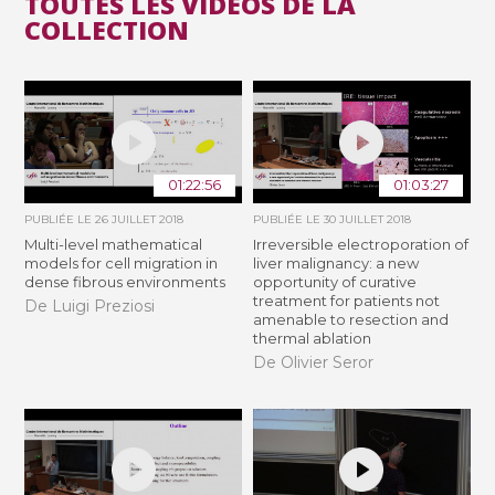
TOUTES LES VIDÉOS DE LA
COLLECTION
01:22:56
01:03:27
PUBLIÉE LE
26 JUILLET 2018
PUBLIÉE LE
30 JUILLET 2018
Multi-level mathematical
Irreversible electroporation of
models for cell migration in
liver malignancy: a new
dense fibrous environments
opportunity of curative
treatment for patients not
De Luigi Preziosi
amenable to resection and
thermal ablation
De Olivier Seror