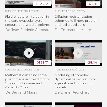
01:23:52
43:56
PUBLIÉE LE
30 JUILLET 2018
PUBLIÉE LE
3 AOÛT 2018
Fluid-structure interaction in
Diffusion redistanciation
the cardiovascular system.
schemes, Willmore problem
Lecture 1: Forward problems
and red blood cells
De Jean-Frédéric Gerbeau
De Emmanuel Maitre
01:28:17
28:04
PUBLIÉE LE
30 JUILLET 2018
PUBLIÉE LE
3 AOÛT 2018
Mathematics behind some
Modelling of complex
phenomena in crowd motion :
dynamical networks: from
Stop and Go waves and
agent-based to continuum
Capacity Drop
models
De Bertrand Maury
De Diane Peurichard