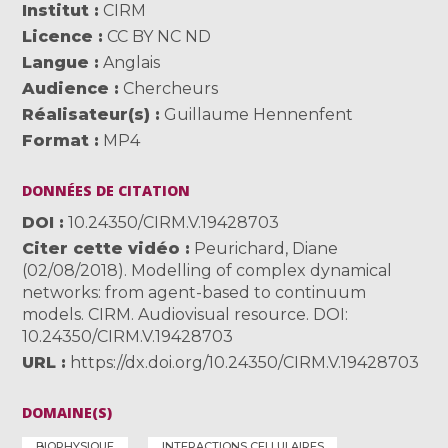
Institut
CIRM
Licence
CC BY NC ND
Langue
Anglais
Audience
Chercheurs
Réalisateur(s)
Guillaume Hennenfent
Format
MP4
DONNÉES DE CITATION
DOI
10.24350/CIRM.V.19428703
Citer cette vidéo
Peurichard, Diane
(02/08/2018). Modelling of complex dynamical
networks: from agent-based to continuum
models. CIRM. Audiovisual resource. DOI:
10.24350/CIRM.V.19428703
URL
https://dx.doi.org/10.24350/CIRM.V.19428703
DOMAINE(S)
BIOPHYSIQUE
INTERACTIONS CELLULAIRES