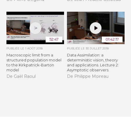
52:47
01:42:17
PUBLIÉE LE
1 AOÛT 2018
PUBLIÉE LE
30 JUILLET 2018
Macroscopic limit from a
Data Assimilation: a
structured population model
deterministic vision, theory
to the Kirkpatrick-Barton
and applications. Lecture 2:
model
Asymptotic observers
De Gaël Raoul
De Philippe Moireau