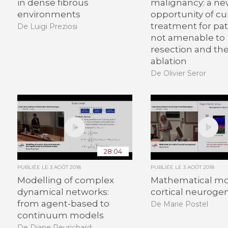
in dense fibrous
malignancy: a n
environments
opportunity of cu
treatment for pat
De Luigi Preziosi
not amenable to
resection and th
ablation
De Olivier Seror
28:04
PUBLIÉE LE
3 AOÛT 2018
PUBLIÉE LE
3 AOÛT 2018
Modelling of complex
Mathematical mo
dynamical networks:
cortical neuroge
from agent-based to
De Marie Postel
continuum models
De Diane Peurichard