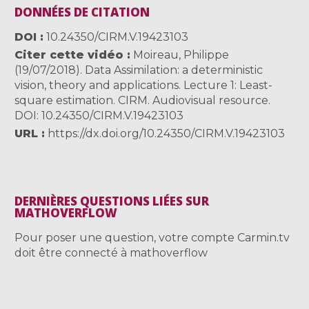
DONNÉES DE CITATION
DOI
10.24350/CIRM.V.19423103
Citer cette vidéo
Moireau, Philippe
(19/07/2018). Data Assimilation: a deterministic
vision, theory and applications. Lecture 1: Least-
square estimation. CIRM. Audiovisual resource.
DOI: 10.24350/CIRM.V.19423103
URL
https://dx.doi.org/10.24350/CIRM.V.19423103
DERNIÈRES QUESTIONS LIÉES SUR
MATHOVERFLOW
Pour poser une question, votre compte Carmin.tv
doit être connecté à mathoverflow