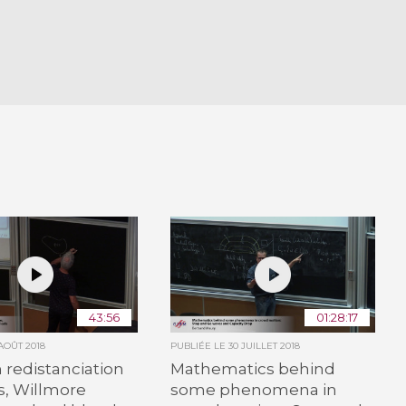
43:56
01:28:17
 AOÛT 2018
PUBLIÉE LE
30 JUILLET 2018
n redistanciation
Mathematics behind
, Willmore
some phenomena in