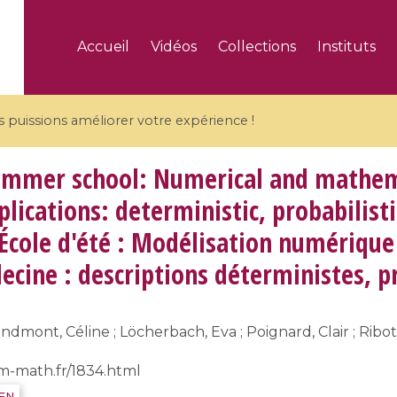
Accueil
Vidéos
Collections
Instituts
puissions améliorer votre expérience !
mmer school: Numerical and mathema
lications: deterministic, probabilisti
 École d'été : Modélisation numériq
5 videos
ecine : descriptions déterministes, p
ranches and affine
Algebraic geometry an
groups / Branches de
geometry / Géométrie 
et groupes quantiques
et géométrie complexe
ndmont, Céline ; Löcherbach, Eva ; Poignard, Clair ; Ribot
rm-math.fr/1834.html
IEN