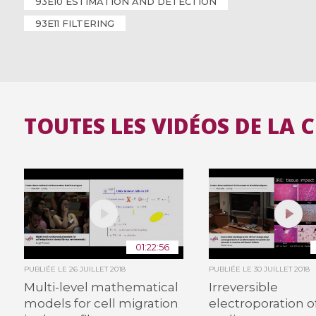
93E10 ESTIMATION AND DETECTION
93E11 FILTERING
TOUTES LES VIDÉOS DE LA 
01:22:56
PUBLIÉE LE
26 JUILLET 2018
PUBLIÉE LE
30 JUILLET 2018
Multi-level mathematical
Irreversible
models for cell migration
electroporation of