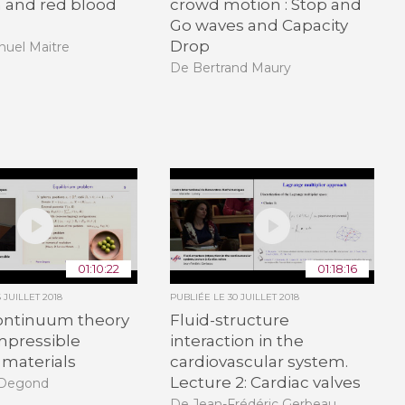
 and red blood
crowd motion : Stop and
Go waves and Capacity
Drop
uel Maitre
De Bertrand Maury
01:10:22
01:18:16
6 JUILLET 2018
PUBLIÉE LE
30 JUILLET 2018
ontinuum theory
Fluid-structure
mpressible
interaction in the
 materials
cardiovascular system.
Lecture 2: Cardiac valves
 Degond
De Jean-Frédéric Gerbeau