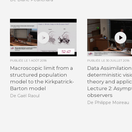
52:47
PUBLIÉE LE
1 AOÛT 2018
PUBLIÉE LE
30 JUILLET 2018
Macroscopic limit from a
Data Assimilation:
structured population
deterministic visi
model to the Kirkpatrick-
theory and applic
Barton model
Lecture 2: Asymp
observers
De Gaël Raoul
De Philippe Moireau