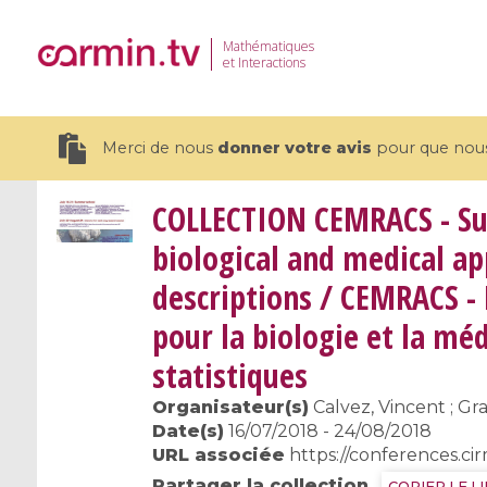
Mathématiques
et Interactions
Merci de nous
donner votre avis
pour que nous 
COLLECTION
CEMRACS - Su
biological and medical app
descriptions / CEMRACS -
19 videos
pour la biologie et la méd
CEMRACS 2026 : Modeling and AI
Coulomb b
statistiques
for Environmental Transition /
quantum 
Centre d'Eté Mathématique de
Coulomb 
Organisateur(s)
Calvez, Vincent ; Gra
Recherche Avancée en Calcul
affines
Date(s)
16/07/2018 - 24/08/2018
Scientifique
URL associée
https://conferences.ci
Partager la collection
COPIER LE L