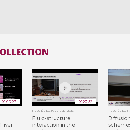
COLLECTION
01:03:27
01:23:52
PUBLIÉE LE
30 JUILLET 2018
PUBLIÉE LE
3
Fluid-structure
Diffusio
 liver
interaction in the
schemes