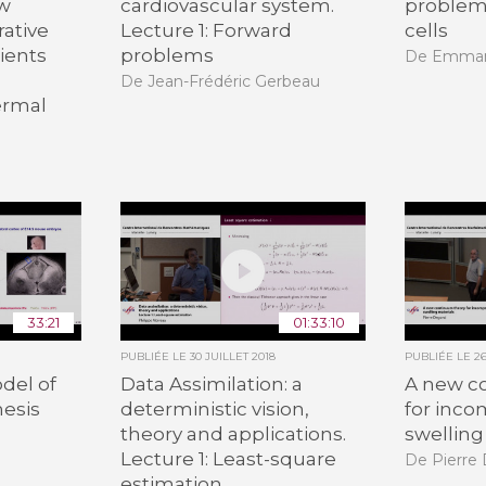
ew
cardiovascular system.
problem
rative
Lecture 1: Forward
cells
ients
problems
De Emman
De Jean-Frédéric Gerbeau
ermal
33:21
01:33:10
PUBLIÉE LE
30 JUILLET 2018
PUBLIÉE LE
2
del of
Data Assimilation: a
A new c
nesis
deterministic vision,
for inco
theory and applications.
swelling
Lecture 1: Least-square
De Pierre
estimation