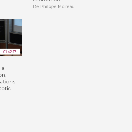
De Philippe Moireau
01:42:17
 a
on,
ations.
totic