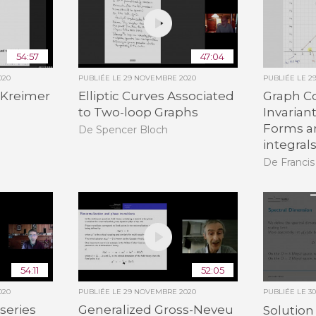
54:57
47:04
020
PUBLIÉE LE
29 NOVEMBRE 2020
PUBLIÉE LE
2
 Kreimer
Elliptic Curves Associated
Graph C
to Two-loop Graphs
Invariant
Forms 
De Spencer Bloch
integral
De Franci
54:11
52:05
020
PUBLIÉE LE
29 NOVEMBRE 2020
PUBLIÉE LE
3
series
Generalized Gross-Neveu
Solution