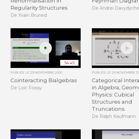
Renormalisation in
Feynman Diagra
Regularity Structures
De Andrei Davydych
De Yvain Bruned
54:45
PUBLIÉE LE
29 NOVEMBRE 2020
PUBLIÉE LE
29 NOVEMBRE 2
Cointeracting Bialgebras
Categorical Inter
in Algebra, Geom
De Loïc Foissy
Physics: Cubical
Structures and
Truncations
De Ralph Kaufmann