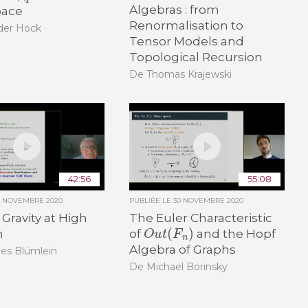
Algebras : from
pace
Renormalisation to
der Hock
Tensor Models and
Topological Recursion
De Thomas Krajewski
42:56
55:08
0 NOVEMBRE 2020
PUBLIÉE LE
30 NOVEMBRE 2020
 Gravity at High
The Euler Characteristic
O
u
t
(
F
n
)
n
of
and the Hopf
Algebra of Graphs
es Blümlein
De Michael Borinsky