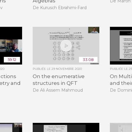
ms
Algebras
De Martin 
ev
De Kurusch Ebrahimi-Fard
59:12
33:08
020
PUBLIÉE LE
29 NOVEMBRE 2020
PUBLIÉE LE
2
actions
On the enumerative
On Multi
etry and
structures in QFT
and thei
De Ali Assem Mahmoud
De Domin