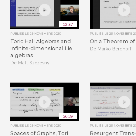
52:37
PUBLIÉE LE
29 NOVEMBRE 2020
PUBLIÉE LE
29 NOVEMBRE 2
Toric Hall Algebras and
On a Theorem of
infinite-dimensional Lie
De Marko Berghoff
algebras
De Matt Szczesny
56:59
PUBLIÉE LE
29 NOVEMBRE 2020
PUBLIÉE LE
29 NOVEMBRE 2
Spaces of Graphs, Tori
Resurgent Trans-