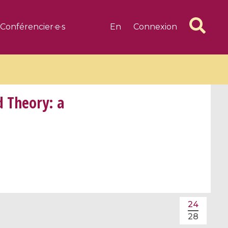
Conférencier·e·s
En
Connexion
d Theory: a
6 videos
1 videos
d complex
CIMPA-CIRM Fellowships «
algébrique
Research in Residence »
Introduction to Dissipative
Dynamical Systems in Infinite
24
Dimensions and Their
28
Applications