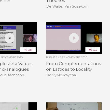
Theories
Hairer
De Walter Van Suijlekom
49:38
59:33
9 NOVEMBRE 2020
PUBLIÉE LE
29 NOVEMBRE 2020
ple Zeta Values
From Complementations
r q-analogues
on Lattices to Locality
ique Manchon
De Sylvie Paycha