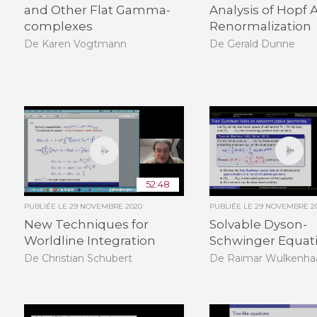
and Other Flat Gamma-
Analysis of Hopf 
complexes
Renormalization
De Karen Vogtmann
De Gerald Dunne
52:48
PUBLIÉE LE
29 NOVEMBRE 2020
PUBLIÉE LE
29 NOVEMBRE 2
New Techniques for
Solvable Dyson-
Worldline Integration
Schwinger Equat
De Christian Schubert
De Raimar Wulkenha