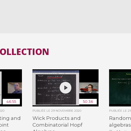
COLLECTION
46:55
50:36
020
PUBLIÉE LE
29 NOVEMBRE 2020
PUBLIÉE LE
2
ting and
Wick Products and
Random 
oint
Combinatorial Hopf
algebra