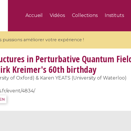
Accueil
Vidéos
Collections
Instituts
puissions améliorer votre expérience !
uctures in Perturbative Quantum Fiel
irk Kreimer's 60th birthday
ity of Oxford) & Karen YEATS (University of Waterloo)
5 videos
s.fr/event/4834/
ranches and affine
Algebraic geometry an
IEN
groups / Branches de
geometry / Géométrie 
et groupes quantiques
et géométrie complexe