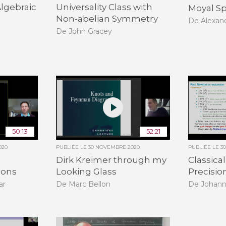
Algebraic
Universality Class with
Moyal S
Non-abelian Symmetry
De Alexan
De John Gracey
50:13
52:21
020
PUBLIÉE LE
30 NOVEMBRE 2020
PUBLIÉE LE
3
Dirk Kreimer through my
Classical
ions
Looking Glass
Precisio
ar
De Marc Bellon
De Johann