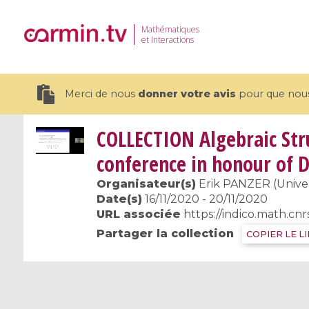
Mathématiques
et Interactions
Merci de nous
donner votre avis
pour que nous 
COLLECTION
Algebraic Str
conference in honour of D
Organisateur(s)
Erik PANZER (Univers
19 videos
Date(s)
16/11/2020 - 20/11/2020
URL associée
https://indico.math.cnr
CEMRACS 2026 : Modeling and AI
Coulomb b
Partager la collection
COPIER LE L
for Environmental Transition /
quantum 
Centre d'Eté Mathématique de
Coulomb 
Recherche Avancée en Calcul
affines
Scientifique