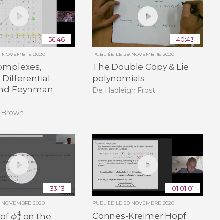
56:46
40:43
9 NOVEMBRE 2020
PUBLIÉE LE
29 NOVEMBRE 2020
omplexes,
The Double Copy & Lie
 Differential
polynomials
and Feynman
De Hadleigh Frost
s
s Brown
33:13
01:01:01
0 NOVEMBRE 2020
PUBLIÉE LE
29 NOVEMBRE 2020
ϕ
4
4
Connes-Kreimer Hopf
 of
on the