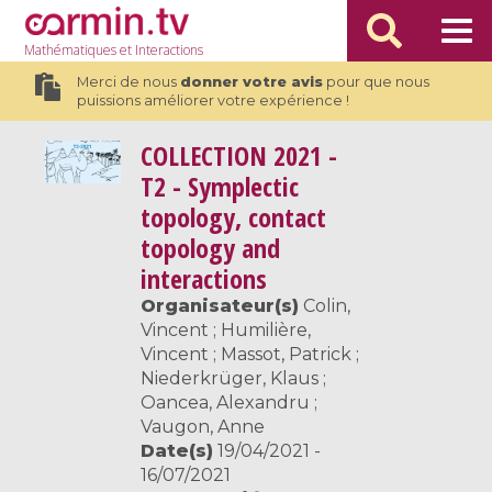
Mathématiques
et Interactions
Merci de nous
donner votre avis
pour que nous
puissions améliorer votre expérience !
COLLECTION
2021 -
T2 - Symplectic
topology, contact
topology and
interactions
Organisateur(s)
Colin,
Vincent ; Humilière,
Vincent ; Massot, Patrick ;
Niederkrüger, Klaus ;
Oancea, Alexandru ;
Vaugon, Anne
Date(s)
19/04/2021 -
16/07/2021