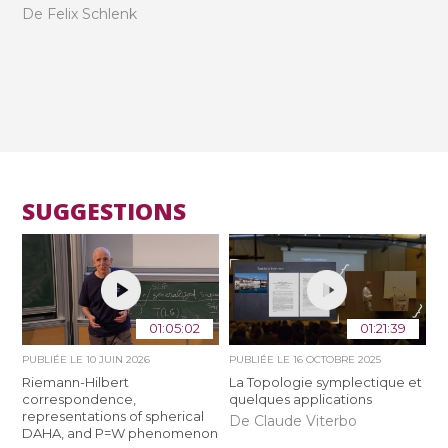
De Felix Schlenk
SUGGESTIONS
01:05:02
01:21:39
PUBLIÉE LE
10 JUIN 2026
PUBLIÉE LE
16 OCTOBRE 2025
Riemann-Hilbert
La Topologie symplectique et
correspondence,
quelques applications
representations of spherical
De Claude Viterbo
DAHA, and P=W phenomenon