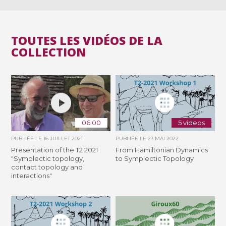
TOUTES LES VIDÉOS DE LA
COLLECTION
06:00
5 videos
PUBLIÉE LE
16 JUILLET 2021
PUBLIÉE LE
23 MAI 2022
Presentation of the T2 2021 :
From Hamiltonian Dynamics
"Symplectic topology,
to Symplectic Topology
contact topology and
interactions"