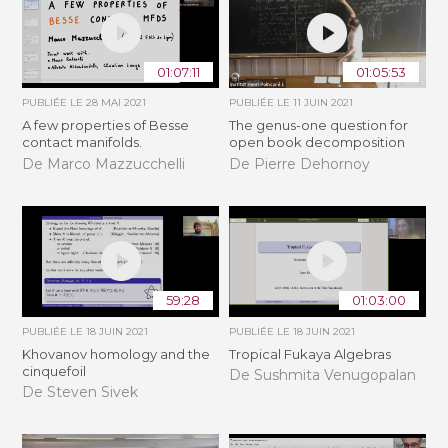
01:07:11
01:05:53
PUBLIÉE LE
28 MAI 2021
PUBLIÉE LE
11 JUIN 2021
A few properties of Besse
The genus-one question for
contact manifolds.
open book decomposition
De Marco Mazzucchelli
De Pierre Dehornoy
59:28
01:03:00
PUBLIÉE LE
18 JUIN 2021
PUBLIÉE LE
18 JUIN 2021
Khovanov homology and the
Tropical Fukaya Algebras
cinquefoil
De Sushmita Venugopalan
De Steven Sivek