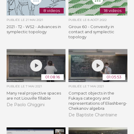
8 videos
18 videos
PUBLIÉE LE
21 MAI 2021
PUBLIÉE LE
8 AOÛT 2022
2021 - T2 - WS2 - Advances in
Giroux 60 - Convexity in
symplectic topology
contact and symplectic
topology
01:08:16
01:05:53
PUBLIÉE LE
7 MAI 2021
PUBLIÉE LE
7 MAI 2021
Many real projective spaces
Compact objects in the
are not Liouville fillable
Fukaya category and
representations of Eliashberg-
De Paolo Ghiggini
Chekanov algebra
De Baptiste Chantraine