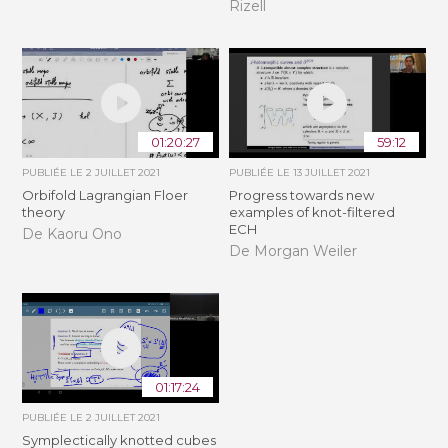
Rizell
01:20:27
59:12
PUBLIÉE LE
2 JUILLET 2021
PUBLIÉE LE
13 JUILLET 2021
Orbifold Lagrangian Floer
Progress towards new
theory
examples of knot-filtered
ECH
De Kaoru Ono
De Morgan Weiler
01:17:24
PUBLIÉE LE
2 JUILLET 2021
Symplectically knotted cubes