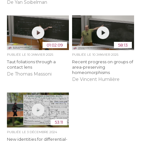
De Yan Soibelman
01:02:09
58:13
PUBLIÉE LE
10 JANVIER 2025
PUBLIÉE LE
10 JANVIER 2025
Taut foliations through a
Recent progress on groups of
contact lens
area-preserving
homeomorphisms
De Thomas Massoni
De Vincent Humilière
53:11
PUBLIÉE LE
3 DÉCEMBRE 2024
New identities for differential-