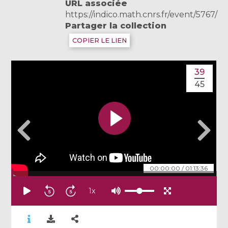
URL associée
https://indico.math.cnrs.fr/event/5767/
Partager la collection
COPIER LE LIEN
39
45
00:00:00
/
01:13:36
1
x