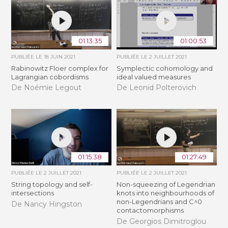
01:13:35
01:00:53
PUBLIÉE LE
18 JUIN 2021
PUBLIÉE LE
2 JUILLET 2021
Rabinowitz Floer complex for
Symplectic cohomology and
Lagrangian cobordisms
ideal valued measures
De Noémie Legout
De Leonid Polterovich
01:15:38
01:27:49
PUBLIÉE LE
2 JUILLET 2021
PUBLIÉE LE
2 JUILLET 2021
String topology and self-
Non-squeezing of Legendrian
intersections
knots into neighbourhoods of
non-Legendrians and C^0
De Nancy Hingston
contactomorphisms
De Georgios Dimitroglou