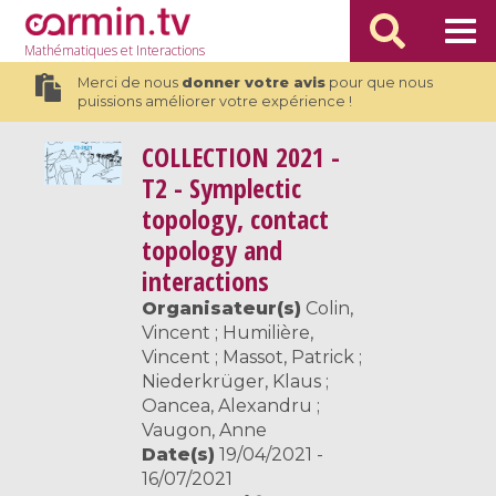
Mathématiques
et Interactions
Merci de nous
donner votre avis
pour que nous
puissions améliorer votre expérience !
COLLECTION
2021 -
T2 - Symplectic
topology, contact
topology and
interactions
Organisateur(s)
Colin,
Vincent ; Humilière,
Vincent ; Massot, Patrick ;
Niederkrüger, Klaus ;
Oancea, Alexandru ;
Vaugon, Anne
Date(s)
19/04/2021 -
16/07/2021