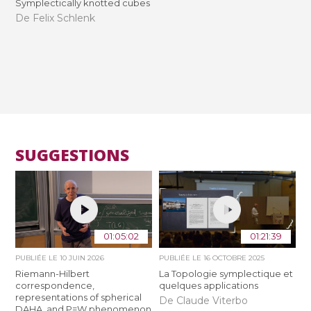
Symplectically knotted cubes
De Felix Schlenk
SUGGESTIONS
01:05:02
01:21:39
PUBLIÉE LE
10 JUIN 2026
PUBLIÉE LE
16 OCTOBRE 2025
Riemann-Hilbert
La Topologie symplectique et
correspondence,
quelques applications
representations of spherical
De Claude Viterbo
DAHA, and P=W phenomenon