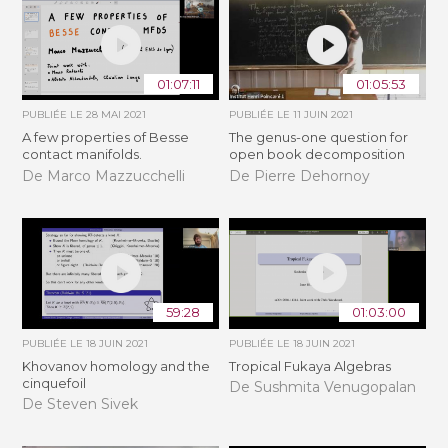
01:07:11
01:05:53
PUBLIÉE LE
28 MAI 2021
PUBLIÉE LE
11 JUIN 2021
A few properties of Besse
The genus-one question for
contact manifolds.
open book decomposition
De Marco Mazzucchelli
De Pierre Dehornoy
59:28
01:03:00
PUBLIÉE LE
18 JUIN 2021
PUBLIÉE LE
18 JUIN 2021
Khovanov homology and the
Tropical Fukaya Algebras
cinquefoil
De Sushmita Venugopalan
De Steven Sivek