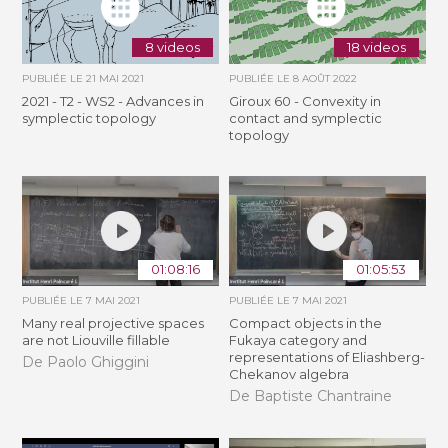
8 videos
18 videos
PUBLIÉE LE
21 MAI 2021
PUBLIÉE LE
8 AOÛT 2022
2021 - T2 - WS2 - Advances in
Giroux 60 - Convexity in
symplectic topology
contact and symplectic
topology
01:08:16
01:05:53
PUBLIÉE LE
7 MAI 2021
PUBLIÉE LE
7 MAI 2021
Many real projective spaces
Compact objects in the
are not Liouville fillable
Fukaya category and
representations of Eliashberg-
De Paolo Ghiggini
Chekanov algebra
De Baptiste Chantraine