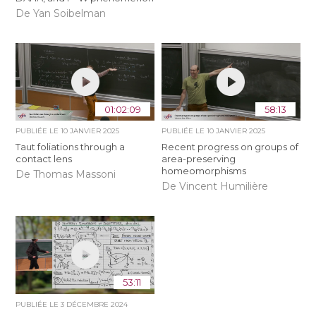
De Yan Soibelman
01:02:09
58:13
PUBLIÉE LE
10 JANVIER 2025
PUBLIÉE LE
10 JANVIER 2025
Taut foliations through a
Recent progress on groups of
contact lens
area-preserving
homeomorphisms
De Thomas Massoni
De Vincent Humilière
53:11
PUBLIÉE LE
3 DÉCEMBRE 2024