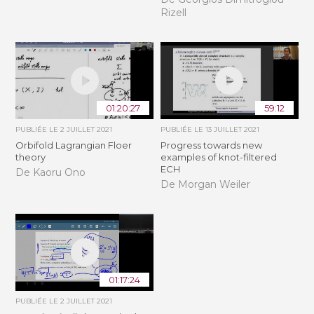
Rizell
01:20:27
59:12
PUBLIÉE LE
2 JUILLET 2021
PUBLIÉE LE
13 JUILLET 2021
Orbifold Lagrangian Floer
Progress towards new
theory
examples of knot-filtered
ECH
De Kaoru Ono
De Morgan Weiler
01:17:24
PUBLIÉE LE
2 JUILLET 2021