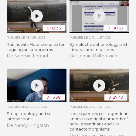
01:13:35
01:00:53
PUBLIÉE LE
18 JUIN 2021
PUBLIÉE LE
2 JUILLET 2021
Rabinowitz Floer complex for
Symplectic cohomology and
Lagrangian cobordisms
ideal valued measures
De Noémie Legout
De Leonid Polterovich
01:15:38
01:27:49
PUBLIÉE LE
2 JUILLET 2021
PUBLIÉE LE
2 JUILLET 2021
String topology and self-
Non-squeezing of Legendrian
intersections
knots into neighbourhoods of
non-Legendrians and C^0
De Nancy Hingston
contactomorphisms
De Georgios Dimitroglou