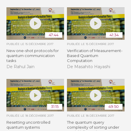
47:44
41:34
PUBLIÉE LE
15 DÉCEMBRE 2017
PUBLIÉE LE
15 DÉCEMBRE 2017
New one-shot protocols for
Verification of Measurement-
quantum communication
Based Quantum
tasks
Computation
De Rahul Jain
De Masahito Hayashi
31:15
49:50
PUBLIÉE LE
18 DÉCEMBRE 2017
PUBLIÉE LE
18 DÉCEMBRE 2017
Resetting uncontrolled
The quantum query
quantum systems
complexity of sorting under