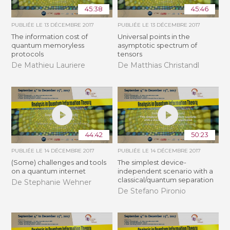
45:38
45:46
PUBLIÉE LE
13 DÉCEMBRE 2017
PUBLIÉE LE
13 DÉCEMBRE 2017
The information cost of
Universal points in the
quantum memoryless
asymptotic spectrum of
protocols
tensors
De Mathieu Lauriere
De Matthias Christandl
44:42
50:23
PUBLIÉE LE
14 DÉCEMBRE 2017
PUBLIÉE LE
14 DÉCEMBRE 2017
(Some) challenges and tools
The simplest device-
on a quantum internet
independent scenario with a
classical/quantum separation
De Stephanie Wehner
De Stefano Pironio