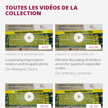
TOUTES LES VIDÉOS DE LA
COLLECTION
43:11
40:06
PUBLIÉE LE
12 DÉCEMBRE 2017
PUBLIÉE LE
12 DÉCEMBRE 2017
A surprising majorization
Efficient decoding of random
relation and its applications
errors for quantum expander
codes
De Nilanjana Datta
De Anthony Leverrier
36:45
42:30