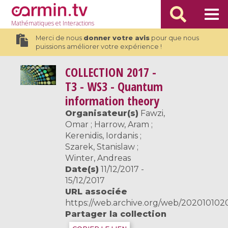
Mathématiques
et Interactions
Merci de nous
donner votre avis
pour que nous
puissions améliorer votre expérience !
COLLECTION
2017 -
T3 - WS3 - Quantum
information theory
Organisateur(s)
Fawzi,
Omar ; Harrow, Aram ;
Kerenidis, Iordanis ;
Szarek, Stanislaw ;
Winter, Andreas
Date(s)
11/12/2017 -
15/12/2017
URL associée
https://web.archive.org/web/20201010200
Partager la collection