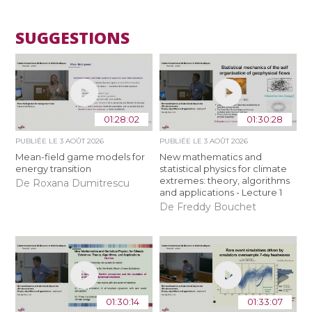
SUGGESTIONS
01:28:02
01:30:28
PUBLIÉE LE
3 AOÛT 2026
PUBLIÉE LE
3 AOÛT 2026
Mean-field game models for
New mathematics and
energy transition
statistical physics for climate
extremes: theory, algorithms
De Roxana Dumitrescu
and applications - Lecture 1
De Freddy Bouchet
01:30:14
01:33:07