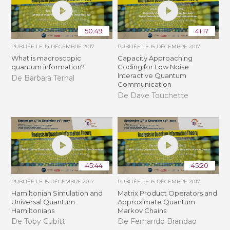
50:49
41:17
PUBLIÉE LE
14 DÉCEMBRE 2017
PUBLIÉE LE
15 DÉCEMBRE 2017
What is macroscopic
Capacity Approaching
quantum information?
Coding for Low Noise
Interactive Quantum
De Barbara Terhal
Communication
De Dave Touchette
45:44
45:20
PUBLIÉE LE
15 DÉCEMBRE 2017
PUBLIÉE LE
15 DÉCEMBRE 2017
Hamiltonian Simulation and
Matrix Product Operators and
Universal Quantum
Approximate Quantum
Hamiltonians
Markov Chains
De Toby Cubitt
De Fernando Brandao