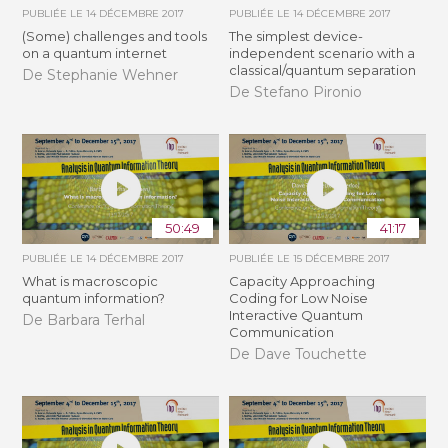
PUBLIÉE LE
14 DÉCEMBRE 2017
PUBLIÉE LE
14 DÉCEMBRE 2017
(Some) challenges and tools
The simplest device-
on a quantum internet
independent scenario with a
classical/quantum separation
De Stephanie Wehner
De Stefano Pironio
50:49
41:17
PUBLIÉE LE
14 DÉCEMBRE 2017
PUBLIÉE LE
15 DÉCEMBRE 2017
What is macroscopic
Capacity Approaching
quantum information?
Coding for Low Noise
Interactive Quantum
De Barbara Terhal
Communication
De Dave Touchette