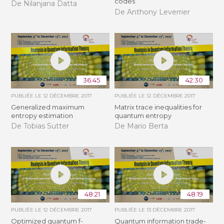
codes
De Nilanjana Datta
De Anthony Leverrier
36:45
42:30
PUBLIÉE LE
12 DÉCEMBRE 2017
PUBLIÉE LE
12 DÉCEMBRE 2017
Generalized maximum
Matrix trace inequalities for
entropy estimation
quantum entropy
De Tobias Sutter
De Mario Berta
48:21
48:19
PUBLIÉE LE
12 DÉCEMBRE 2017
PUBLIÉE LE
13 DÉCEMBRE 2017
Optimized quantum f-
Quantum information trade-