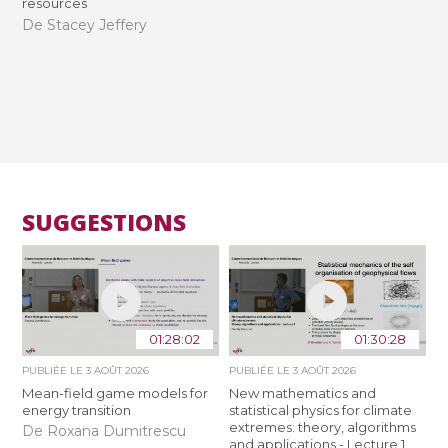
resources
De Stacey Jeffery
SUGGESTIONS
01:28:02
01:30:28
PUBLIÉE LE
3 AOÛT 2026
PUBLIÉE LE
3 AOÛT 2026
Mean-field game models for
New mathematics and
energy transition
statistical physics for climate
extremes: theory, algorithms
De Roxana Dumitrescu
and applications - Lecture 1