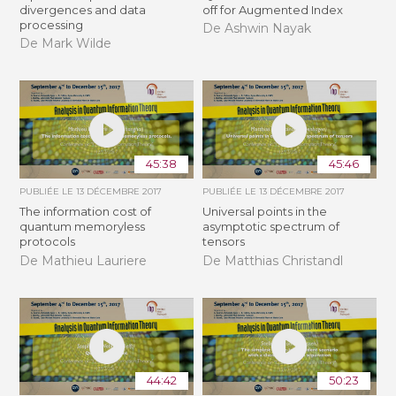
divergences and data
off for Augmented Index
processing
De Ashwin Nayak
De Mark Wilde
45:38
45:46
PUBLIÉE LE
13 DÉCEMBRE 2017
PUBLIÉE LE
13 DÉCEMBRE 2017
The information cost of
Universal points in the
quantum memoryless
asymptotic spectrum of
protocols
tensors
De Mathieu Lauriere
De Matthias Christandl
44:42
50:23