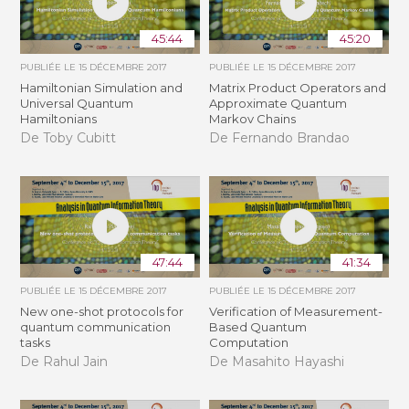
45:44
45:20
PUBLIÉE LE
15 DÉCEMBRE 2017
PUBLIÉE LE
15 DÉCEMBRE 2017
Hamiltonian Simulation and
Matrix Product Operators and
Universal Quantum
Approximate Quantum
Hamiltonians
Markov Chains
De Toby Cubitt
De Fernando Brandao
47:44
41:34
PUBLIÉE LE
15 DÉCEMBRE 2017
PUBLIÉE LE
15 DÉCEMBRE 2017
New one-shot protocols for
Verification of Measurement-
quantum communication
Based Quantum
tasks
Computation
De Rahul Jain
De Masahito Hayashi