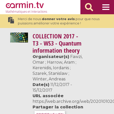
Mathématiques
et Interactions
Merci de nous
donner votre avis
pour que nous
puissions améliorer votre expérience !
COLLECTION
2017 -
T3 - WS3 - Quantum
information theory
Organisateur(s)
Fawzi,
Omar ; Harrow, Aram ;
Kerenidis, Iordanis ;
Szarek, Stanislaw ;
Winter, Andreas
Date(s)
11/12/2017 -
15/12/2017
URL associée
https://web.archive.org/web/20201010200
Partager la collection