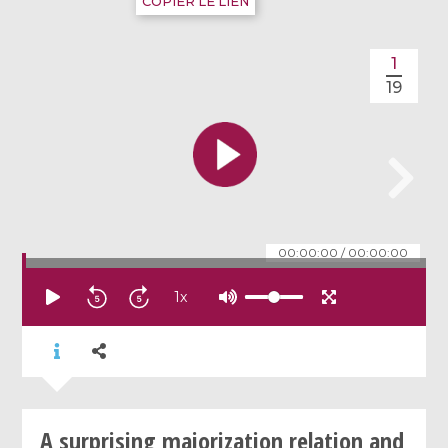
COPIER LE LIEN
1
19
00:00:00
/
00:00:00
1
x
A surprising majorization relation and