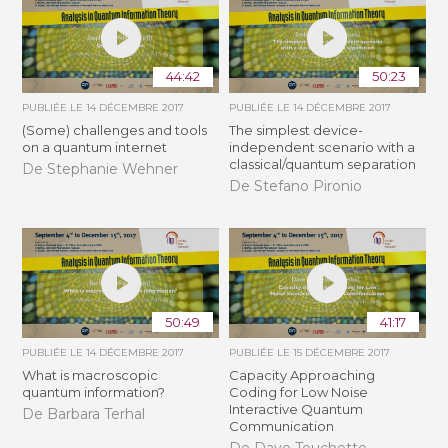
44:42
50:23
PUBLIÉE LE
14 DÉCEMBRE 2017
PUBLIÉE LE
14 DÉCEMBRE 2017
(Some) challenges and tools
The simplest device-
on a quantum internet
independent scenario with a
classical/quantum separation
De Stephanie Wehner
De Stefano Pironio
50:49
41:17
PUBLIÉE LE
14 DÉCEMBRE 2017
PUBLIÉE LE
15 DÉCEMBRE 2017
What is macroscopic
Capacity Approaching
quantum information?
Coding for Low Noise
Interactive Quantum
De Barbara Terhal
Communication
De Dave Touchette