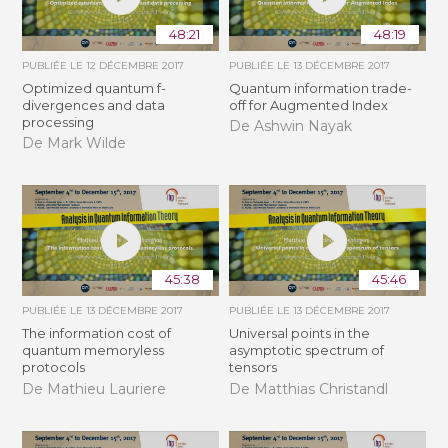
48:21
48:19
PUBLIÉE LE
12 DÉCEMBRE 2017
PUBLIÉE LE
13 DÉCEMBRE 2017
Optimized quantum f-
Quantum information trade-
divergences and data
off for Augmented Index
processing
De Ashwin Nayak
De Mark Wilde
45:38
45:46
PUBLIÉE LE
13 DÉCEMBRE 2017
PUBLIÉE LE
13 DÉCEMBRE 2017
The information cost of
Universal points in the
quantum memoryless
asymptotic spectrum of
protocols
tensors
De Mathieu Lauriere
De Matthias Christandl