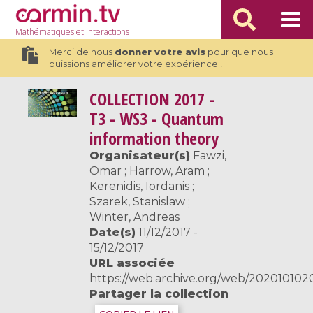
Mathématiques
et Interactions
Merci de nous
donner votre avis
pour que nous
puissions améliorer votre expérience !
COLLECTION
2017 -
T3 - WS3 - Quantum
information theory
Organisateur(s)
Fawzi,
Omar ; Harrow, Aram ;
Kerenidis, Iordanis ;
Szarek, Stanislaw ;
Winter, Andreas
Date(s)
11/12/2017 -
15/12/2017
URL associée
https://web.archive.org/web/20201010200
Partager la collection