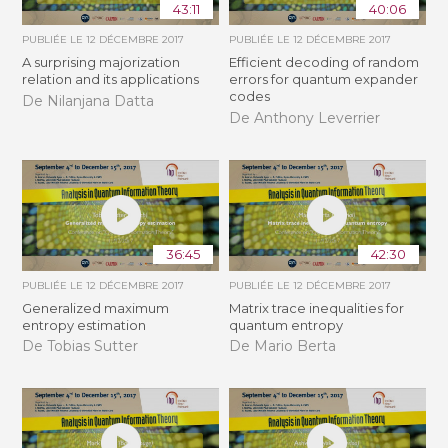
43:11
40:06
PUBLIÉE LE
12 DÉCEMBRE 2017
PUBLIÉE LE
12 DÉCEMBRE 2017
A surprising majorization
Efficient decoding of random
relation and its applications
errors for quantum expander
codes
De Nilanjana Datta
De Anthony Leverrier
36:45
42:30
PUBLIÉE LE
12 DÉCEMBRE 2017
PUBLIÉE LE
12 DÉCEMBRE 2017
Generalized maximum
Matrix trace inequalities for
entropy estimation
quantum entropy
De Tobias Sutter
De Mario Berta