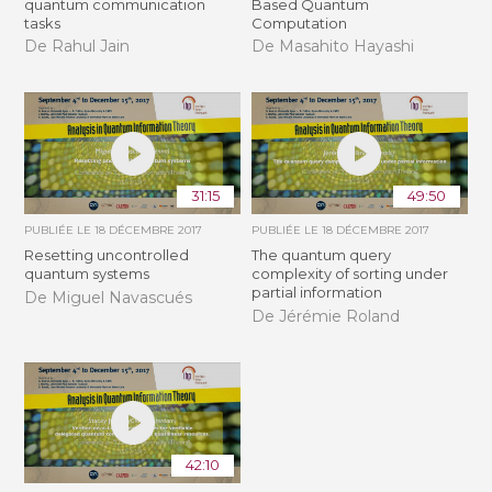
quantum communication
Based Quantum
tasks
Computation
De Rahul Jain
De Masahito Hayashi
31:15
49:50
PUBLIÉE LE
18 DÉCEMBRE 2017
PUBLIÉE LE
18 DÉCEMBRE 2017
Resetting uncontrolled
The quantum query
quantum systems
complexity of sorting under
partial information
De Miguel Navascués
De Jérémie Roland
42:10