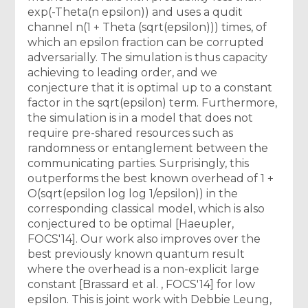
exp(-Theta(n epsilon)) and uses a qudit
channel n(1 + Theta (sqrt(epsilon))) times, of
which an epsilon fraction can be corrupted
adversarially. The simulation is thus capacity
achieving to leading order, and we
conjecture that it is optimal up to a constant
factor in the sqrt(epsilon) term. Furthermore,
the simulation is in a model that does not
require pre-shared resources such as
randomness or entanglement between the
communicating parties. Surprisingly, this
outperforms the best known overhead of 1 +
O(sqrt(epsilon log log 1/epsilon)) in the
corresponding classical model, which is also
conjectured to be optimal [Haeupler,
FOCS'14]. Our work also improves over the
best previously known quantum result
where the overhead is a non-explicit large
constant [Brassard et al. , FOCS'14] for low
epsilon. This is joint work with Debbie Leung,