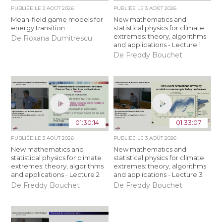
PUBLIÉE LE
3 AOÛT 2026
PUBLIÉE LE
3 AOÛT 2026
Mean-field game models for
New mathematics and
energy transition
statistical physics for climate
extremes: theory, algorithms
De Roxana Dumitrescu
and applications - Lecture 1
De Freddy Bouchet
01:30:14
01:33:07
PUBLIÉE LE
3 AOÛT 2026
PUBLIÉE LE
3 AOÛT 2026
New mathematics and
New mathematics and
statistical physics for climate
statistical physics for climate
extremes: theory, algorithms
extremes: theory, algorithms
and applications - Lecture 2
and applications - Lecture 3
De Freddy Bouchet
De Freddy Bouchet