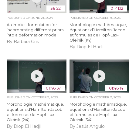
38:22
01:41:12
PUBLISHED ON
JUNE 21, 2024
PUBLISHED ON
OCTOBER 9, 2023
An implicit formulation for
Morphologie mathématique,
incorporating different priors
équations d’Hamilton-Jacobi
into a deformation model
et formules de Hopf-Lax-
Oleinik (1/4)
By Barbara Gris
By Diop El Hadji
01:46:57
01:46:14
PUBLISHED ON
OCTOBER 9, 2023
PUBLISHED ON
OCTOBER 9, 2023
Morphologie mathématique,
Morphologie mathématique,
équations d’Hamilton-Jacobi
équations d’Hamilton-Jacobi
et formules de Hopf-Lax-
et formules de Hopf-Lax-
Oleinik (2/4)
Oleinik (3/4)
By Diop El Hadji
By Jesús Angulo