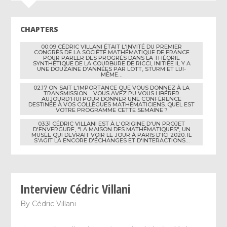
CHAPTERS
00:09 CÉDRIC VILLANI ÉTAIT L'INVITÉ DU PREMIER
CONGRÈS DE LA SOCIÉTÉ MATHÉMATIQUE DE FRANCE
POUR PARLER DES PROGRÈS DANS LA THÉORIE
SYNTHÉTIQUE DE LA COURBURE DE RICCI, INITIÉE IL Y A
UNE DOUZAINE D'ANNÉES PAR LOTT, STURM ET LUI-
MÊME…
02:17 ON SAIT L'IMPORTANCE QUE VOUS DONNEZ À LA
TRANSMISSION… VOUS AVEZ PU VOUS LIBÉRER
AUJOURD'HUI POUR DONNER UNE CONFÉRENCE
DESTINÉE À VOS COLLÈGUES MATHÉMATICIENS. QUEL EST
VOTRE PROGRAMME CETTE SEMAINE ?
03:31 CÉDRIC VILLANI EST À L'ORIGINE D'UN PROJET
D'ENVERGURE, "LA MAISON DES MATHÉMATIQUES", UN
MUSÉE QUI DEVRAIT VOIR LE JOUR À PARIS D'ICI 2020. IL
S'AGIT LÀ ENCORE D'ÉCHANGES ET D'INTERACTIONS…
Interview Cédric Villani
By
Cédric Villani