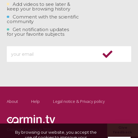
Add videos to see later &
keep your browsing history
Comment with the scientific
community
Get notification updates
for your favorite subjects
About
Help
Legal notice & Privacy policy
Give
Copyright Carmin.tv 2026
By browsing our website, you accept the
feedback
use of cookies to improve your