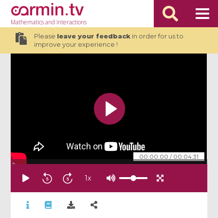
Mathematics
and Interactions
Please
leave your feedback
in order for us to
improve your experience !
00:00:00
/
00:04:31
1
x