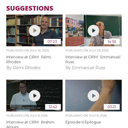
SUGGESTIONS
07:23
14:55
PUBLISHED ON
JULY 30, 2026
PUBLISHED ON
JULY 29, 2026
Interview at CIRM : Rémi
Interview at CIRM : Emmanuel
Rhodes
Russ
By Rémi Rhodes
By Emmanuel Russ
12:42
05:21
PUBLISHED ON
JULY 9, 2026
PUBLISHED ON
JULY 8, 2026
Interview at CIRM : Brahim
Épisode 6 Épilogue
Alouini