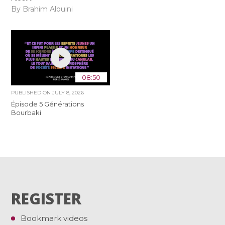
By Brahim Alouini
08:50
PUBLISHED ON
JULY 8, 2026
Épisode 5 Générations
Bourbaki
REGISTER
Bookmark videos