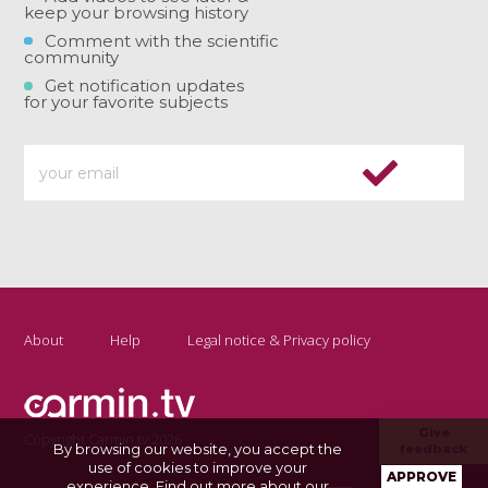
keep your browsing history
Comment with the scientific
community
Get notification updates
for your favorite subjects
About
Help
Legal notice & Privacy policy
Give
Copyright Carmin.tv 2026
By browsing our website, you accept the
feedback
use of cookies to improve your
APPROVE
experience.
Find out more about our