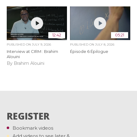
12:42
05:21
PUBLISHED ON
JULY 9, 2026
PUBLISHED ON
JULY 8, 2026
Interview at CIRM : Brahim
Épisode 6 Épilogue
Alouini
By Brahim Alouini
REGISTER
Bookmark videos
Add videos to see later &