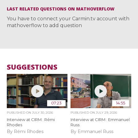
LAST RELATED QUESTIONS ON MATHOVERFLOW
You have to connect your Carmin.tv account with
mathoverflow to add question
SUGGESTIONS
07:23
14:55
PUBLISHED ON
JULY 30, 2026
PUBLISHED ON
JULY 29, 2026
Interview at CIRM : Rémi
Interview at CIRM : Emmanuel
Rhodes
Russ
By Rémi Rhodes
By Emmanuel Russ