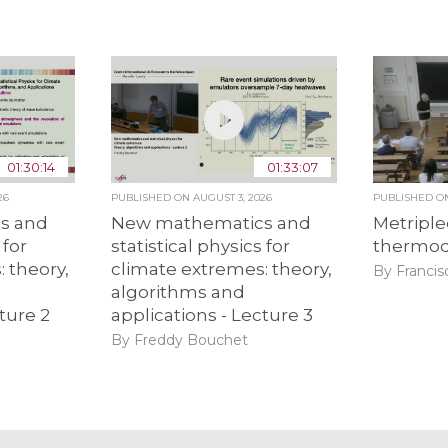
01:30:14
01:33:07
26
PUBLISHED ON
AUGUST 3, 2026
PUBLISHED 
s and
New mathematics and
Metriple
 for
statistical physics for
thermo
 theory,
climate extremes: theory,
By Francis
algorithms and
ture 2
applications - Lecture 3
By Freddy Bouchet