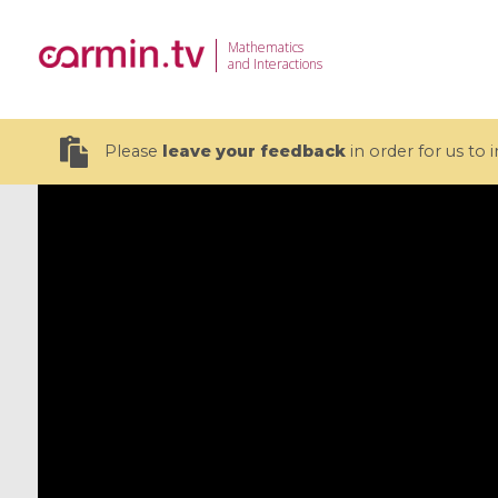
Mathematics
and Interactions
Please
leave your feedback
in order for us to
19 videos
CEMRACS 2026 : Modeling and AI
Coulomb b
for Environmental Transition /
quantum 
Centre d'Eté Mathématique de
Coulomb 
Recherche Avancée en Calcul
affines
Scientifique