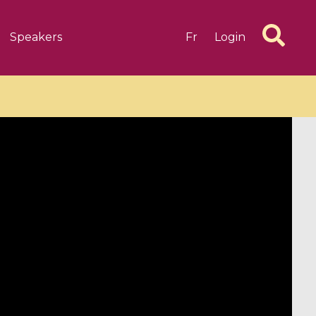
Speakers
Fr
Login
6 videos
1 videos
d complex
CIMPA-CIRM Fellowships «
algébrique
Research in Residence »
Introduction to Dissipative
Dynamical Systems in Infinite
Dimensions and Their
Applications