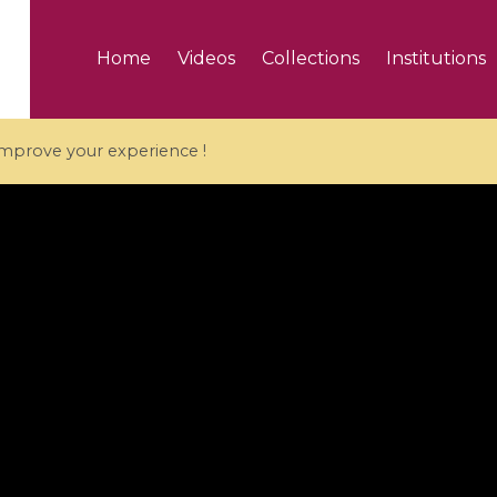
Home
Videos
Collections
Institutions
 improve your experience !
5 videos
ranches and affine
Algebraic geometry an
groups / Branches de
geometry / Géométrie 
et groupes quantiques
et géométrie complexe