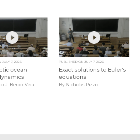
ON
JULY 7, 2026
PUBLISHED ON
JULY 7, 2026
ctic ocean
Exact solutions to Euler's
dynamics
equations
co J. Beron-Vera
By Nicholas Pizzo