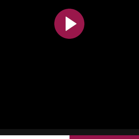
All the collections
All the institutions