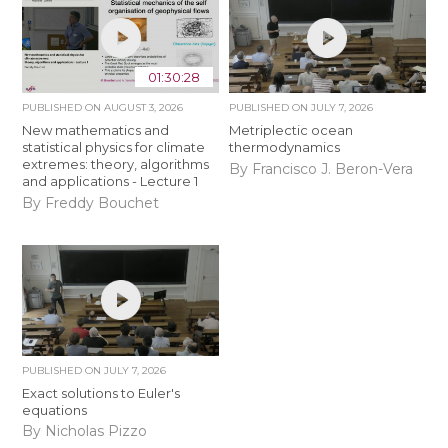
01:30:28
PUBLISHED ON
AUGUST 3, 2026
PUBLISHED ON
JULY 7, 2026
New mathematics and
Metriplectic ocean
statistical physics for climate
thermodynamics
extremes: theory, algorithms
By Francisco J. Beron-Vera
and applications - Lecture 1
By Freddy Bouchet
PUBLISHED ON
JULY 7, 2026
Exact solutions to Euler's
equations
By Nicholas Pizzo