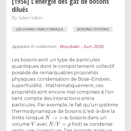
[1956] L’énergie des gaz de bosons
dilués
By
Julien Sabin
LEE-HUANG-YANG FORMULA
BOSONIC SYSTEMS
Appears in collection :
Bourbaki - Juin 2026
Les bosons sont un type de particules
quantiques dont le comportement collectif
possède de remarquables propriétés
physiques: condensation de Bose–Einstein,
superfluidité... Mathématiquement, ces
propriétés sont encore mal comprises si l’on
tient compte des interactions entre
particules. Par exemple, le fait qu’un système
thermodynamique de bosons (c’est-à-dire la
N
→
+
∞
limite lorsque
bosons dans un
V
N
/
V
=
ρ
volume
avec
fixé) se condense
reste une conjecture. Des progrès majeurs