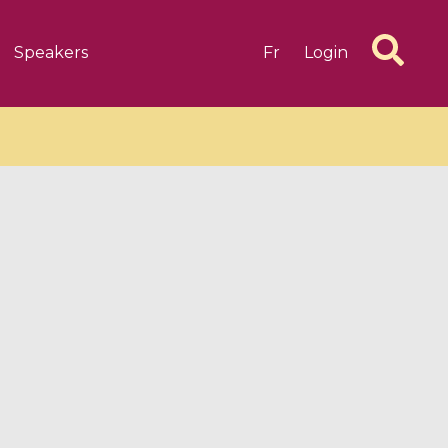
Speakers
Fr
Login
6 videos
1 videos
d complex
CIMPA-CIRM Fellowships «
algébrique
Research in Residence »
Introduction to Dissipative
Dynamical Systems in Infinite
Dimensions and Their
Applications