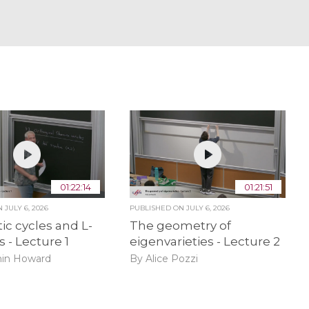
01:22:14
01:21:51
ON
JULY 6, 2026
PUBLISHED ON
JULY 6, 2026
ic cycles and L-
The geometry of
s - Lecture 1
eigenvarieties - Lecture 2
in Howard
By Alice Pozzi