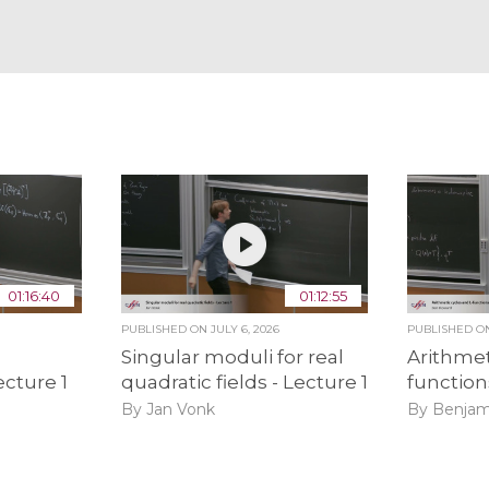
01:16:40
01:12:55
PUBLISHED ON
JULY 6, 2026
PUBLISHED 
Singular moduli for real
Arithmet
ecture 1
quadratic fields - Lecture 1
function
By Jan Vonk
By Benjam