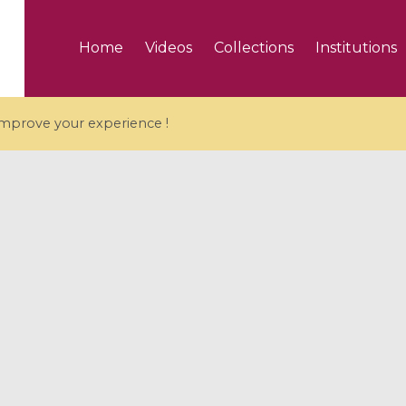
Home
Videos
Collections
Institutions
 improve your experience !
5 videos
ranches and affine
Algebraic geometry an
groups / Branches de
geometry / Géométrie 
et groupes quantiques
et géométrie complexe