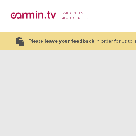
Mathematics
and Interactions
Please
leave your feedback
in order for us to
19 videos
CEMRACS 2026 : Modeling and AI
Coulomb b
for Environmental Transition /
quantum 
Centre d'Eté Mathématique de
Coulomb 
Recherche Avancée en Calcul
affines
Scientifique