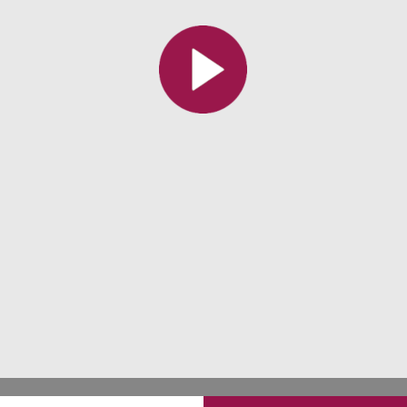
All the collections
All the institutions