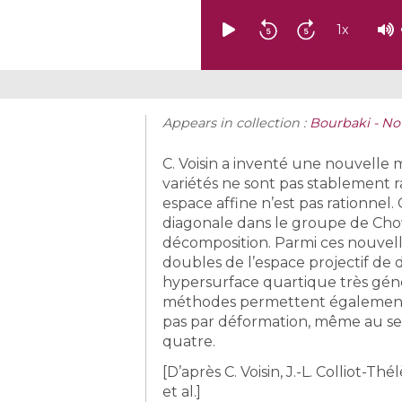
1
x
Appears in collection :
Bourbaki - N
C. Voisin a inventé une nouvelle
variétés ne sont pas stablement r
espace affine n’est pas rationnel
diagonale dans le groupe de Chow 
décomposition. Parmi ces nouvell
doubles de l’espace projectif de 
hypersurface quartique très génér
méthodes permettent également 
pas par déformation, même au sein
quatre.
[D’après C. Voisin, J.-L. Colliot-Thé
et al.]