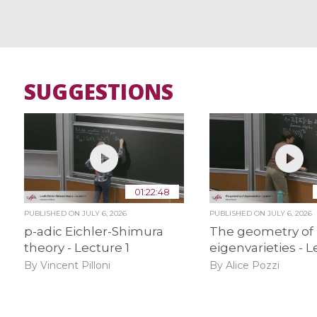
SUGGESTIONS
01:22:48
PUBLISHED ON
JULY 6, 2026
PUBLISHED ON
JULY 6, 2026
p-adic Eichler-Shimura
The geometry of
theory - Lecture 1
eigenvarieties - L
By Vincent Pilloni
By Alice Pozzi