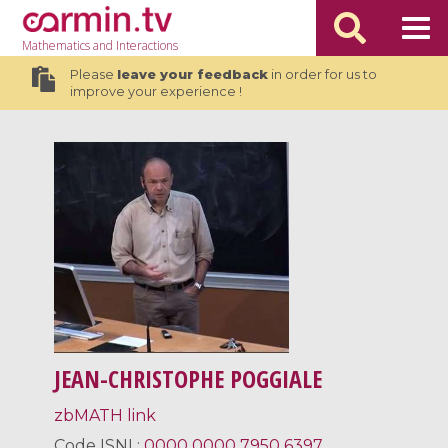
Mathematics
and Interactions
Please
leave your feedback
in order for us to
improve your experience !
JEAN-CHRISTOPHE POGGIALE
zbMATH link
Code
ISNI
:
0000 0000 7950 6397