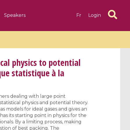
Speakers
Fr
Login
cal physics to potential
ue statistique à la
6 videos
1 videos
d complex
CIMPA-CIRM Fellowships «
ers dealing with large point
algébrique
Research in Residence »
tatistical physics and potential theory.
Introduction to Dissipative
s as models for ideal gases and gives an
Dynamical Systems in Infinite
as its starting point in physics for the
Dimensions and Their
nals. By a limiting process, making
Applications
estion of best packing. The