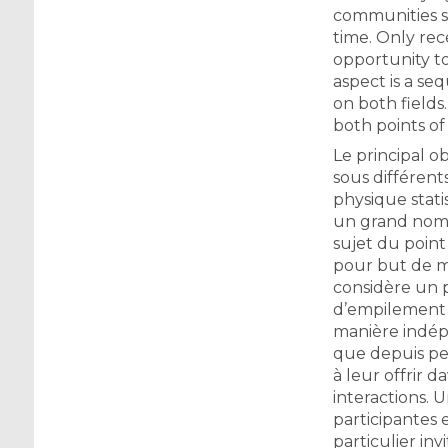
communities s
time. Only re
opportunity to
aspect is a se
on both fields
both points of
Le principal o
sous différent
physique stati
un grand nomb
sujet du point
pour but de mo
considère un p
d’empilement 
manière indép
que depuis pe
à leur offrir 
interactions. 
participantes 
particulier in