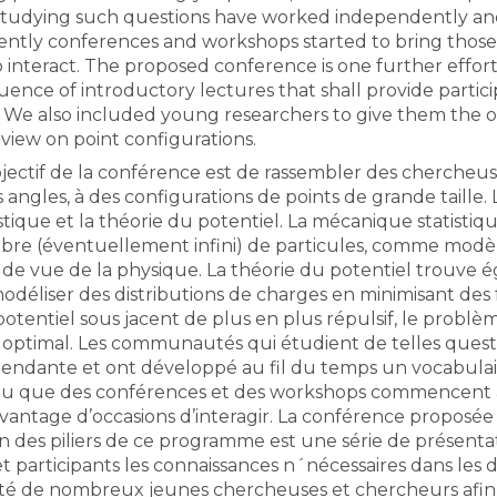
tudying such questions have worked independently an
cently conferences and workshops started to bring tho
 interact. The proposed conference is one further effort 
All the collections
All the institutions
quence of introductory lectures that shall provide part
. We also included young researchers to give them the 
 view on point configurations.
bjectif de la conférence est de rassembler des chercheus
s angles, à des configurations de points de grande taille.
stique et la théorie du potentiel. La mécanique statistiq
re (éventuellement infini) de particules, comme modèl
 de vue de la physique. La théorie du potentiel trouve 
déliser des distributions de charges en minimisant des 
otentiel sous jacent de plus en plus répulsif, le problèm
optimal. Les communautés qui étudient de telles questi
endante et ont développé au fil du temps un vocabulai
u que des conférences et des workshops commencent à 
davantage d’occasions d’interagir. La conférence proposée 
Un des piliers de ce programme est une série de présenta
et participants les connaissances n´nécessaires dans le
vité de nombreux jeunes chercheuses et chercheurs afin 