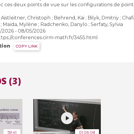
vec ces deux points de vue sur les configurations de point
Aistleitner, Christoph ; Behrend, Kai ; Bilyk, Dmitriy ; Chafa
 ; Maïda, Mylène ; Radchenko, Danylo ; Serfaty, Sylvia
/2026 - 08/05/2026
ttps://conferences.cirm-math.fr/3455.html
tion
COPY LINK
S (3)
59:41
01:06:08