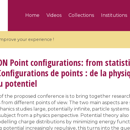
Home
Videos
Collections
Institutions
 improve your experience !
ON
Point configurations: from statisti
Configurations de points : de la physiq
u potentiel
5 videos
ranches and affine
Algebraic geometry an
f the proposed conference is to bring together research
groups / Branches de
geometry / Géométrie 
 from different points of view. The two main aspects are s
et groupes quantiques
et géométrie complexe
hanics studies large, potentially infinite, particle system
subject from a physics perspective. Potential theory also h
elling charge distributions by minimizing energy functio
 potential increasingly repulsive, this turns into the qu