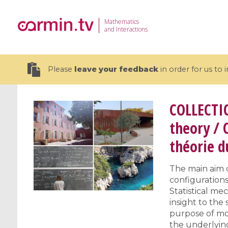
Mathematics
and Interactions
Please
leave your feedback
in order for us to
COLLECTI
theory / 
théorie d
19 videos
CEMRACS 2026 : Modeling and AI
Coulomb b
The main aim o
for Environmental Transition /
quantum 
configurations
Centre d'Eté Mathématique de
Coulomb 
Statistical mec
Recherche Avancée en Calcul
affines
insight to the 
Scientifique
purpose of mod
the underlying