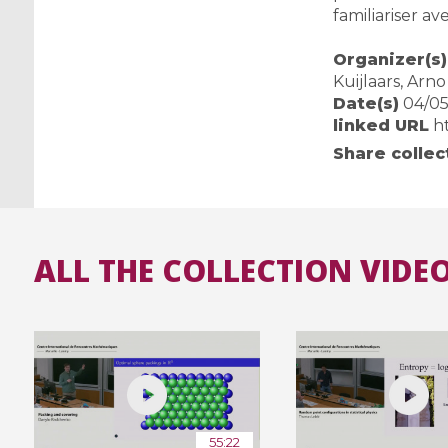
familiariser a
Organizer(s)
Kuijlaars, Arno
Date(s)
04/05
linked URL
h
Share collec
ALL THE COLLECTION VIDEO
55:22