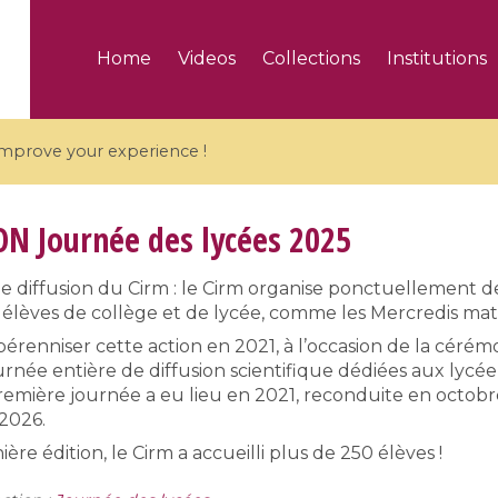
Home
Videos
Collections
Institutions
 improve your experience !
ON
Journée des lycées 2025
e diffusion du Cirm : le Cirm organise ponctuellement 
 élèves de collège et de lycée, comme les Mercredis ma
5 videos
 pérenniser cette action en 2021, à l’occasion de la céré
ranches and affine
Algebraic geometry an
rnée entière de diffusion scientifique dédiées aux lycée
groups / Branches de
geometry / Géométrie 
 première journée a eu lieu en 2021, reconduite en octo
et groupes quantiques
et géométrie complexe
2026.
ière édition, le Cirm a accueilli plus de 250 élèves !