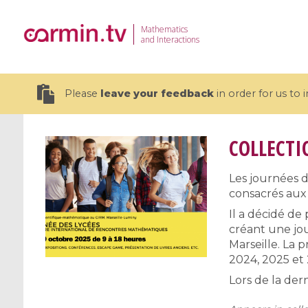
Mathematics
and Interactions
Please
leave your feedback
in order for us to
COLLECTI
Les journées d
consacrés aux
19 videos
Il a décidé de
CEMRACS 2026 : Modeling and AI
Coulomb b
créant une jou
for Environmental Transition /
quantum 
Marseille. La
Centre d'Eté Mathématique de
Coulomb 
2024, 2025 et 
Recherche Avancée en Calcul
affines
Lors de la dern
Scientifique