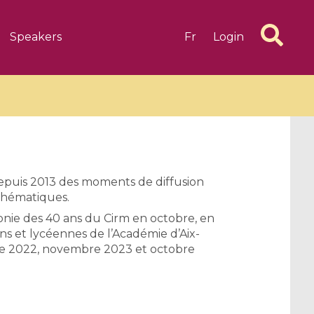
Speakers
Fr
Login
depuis 2013 des moments de diffusion
thématiques.
6 videos
1 videos
monie des 40 ans du Cirm en octobre, en
d complex
CIMPA-CIRM Fellowships «
ns et lycéennes de l’Académie d’Aix-
algébrique
Research in Residence »
bre 2022, novembre 2023 et octobre
Introduction to Dissipative
Dynamical Systems in Infinite
Dimensions and Their
Applications