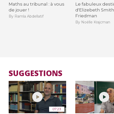
Maths au tribunal : à vous
Le fabuleux dest
de jouer !
d'Elizebeth Smit
Friedman
By Ramla Abdellatif
By Noëlle Krajcman
SUGGESTIONS
07:23