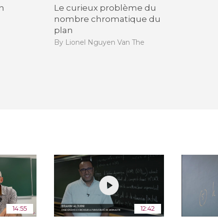
in
Le curieux problème du
h
nombre chromatique du
plan
By Lionel Nguyen Van The
14:55
12:42