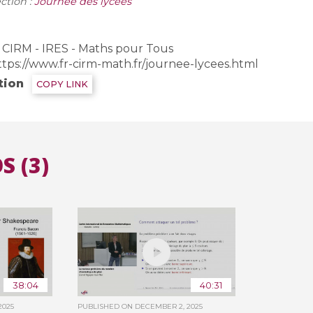
ction :
Journée des lycées
All the collections
CIRM - IRES - Maths pour Tous
All the institutions
ttps://www.fr-cirm-math.fr/journee-lycees.html
tion
COPY LINK
S (3)
38:04
40:31
2025
PUBLISHED ON
DECEMBER 2, 2025