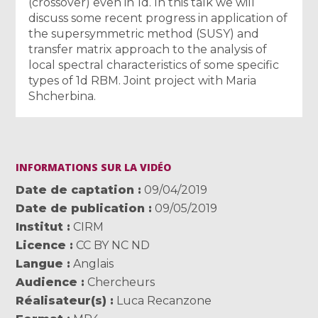
(crossover) even in 1d. In this talk we will
discuss some recent progress in application of
the supersymmetric method (SUSY) and
transfer matrix approach to the analysis of
local spectral characteristics of some specific
types of 1d RBM. Joint project with Maria
Shcherbina.
INFORMATIONS SUR LA VIDÉO
Date de captation
09/04/2019
Date de publication
09/05/2019
Institut
CIRM
Licence
CC BY NC ND
Langue
Anglais
Audience
Chercheurs
Réalisateur(s)
Luca Recanzone