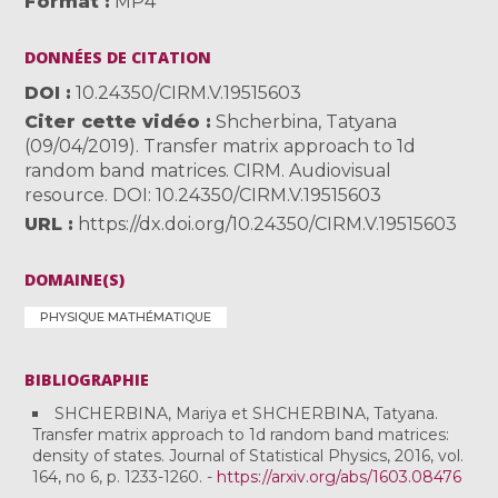
Format
MP4
DONNÉES DE CITATION
DOI
10.24350/CIRM.V.19515603
Citer cette vidéo
Shcherbina, Tatyana
(09/04/2019). Transfer matrix approach to 1d
random band matrices. CIRM. Audiovisual
resource. DOI: 10.24350/CIRM.V.19515603
URL
https://dx.doi.org/10.24350/CIRM.V.19515603
DOMAINE(S)
PHYSIQUE MATHÉMATIQUE
BIBLIOGRAPHIE
SHCHERBINA, Mariya et SHCHERBINA, Tatyana.
Transfer matrix approach to 1d random band matrices:
density of states. Journal of Statistical Physics, 2016, vol.
164, no 6, p. 1233-1260. -
https://arxiv.org/abs/1603.08476