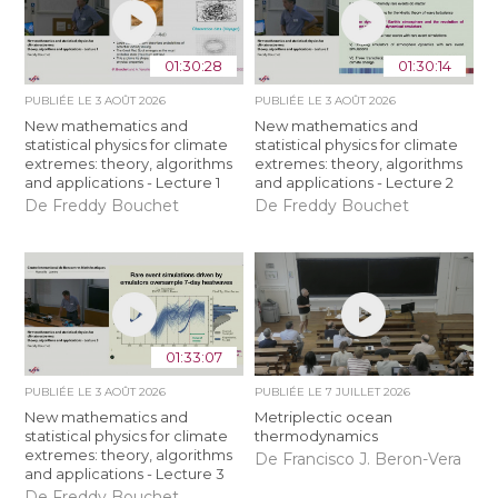
01:30:28
01:30:14
PUBLIÉE LE
3 AOÛT 2026
PUBLIÉE LE
3 AOÛT 2026
New mathematics and
New mathematics and
statistical physics for climate
statistical physics for climate
extremes: theory, algorithms
extremes: theory, algorithms
and applications - Lecture 1
and applications - Lecture 2
De Freddy Bouchet
De Freddy Bouchet
01:33:07
PUBLIÉE LE
3 AOÛT 2026
PUBLIÉE LE
7 JUILLET 2026
New mathematics and
Metriplectic ocean
statistical physics for climate
thermodynamics
extremes: theory, algorithms
De Francisco J. Beron-Vera
and applications - Lecture 3
De Freddy Bouchet