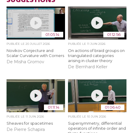
01:05:14
01:12:56
PUBLIÉE LE
20 JUILLET 2026
PUBLIÉE LE
11 JUIN 2026
Novikov Conjecture and
On actions of braid groups on
Scalar Curvature with Corners
triangulated categories
arising in cluster theory
De Misha Gromov
De Bernhard Keller
01:11:14
01:06:40
PUBLIÉE LE
11 JUIN 2026
PUBLIÉE LE
10 JUIN 2026
Sheaves for spacetimes
Supersymmetry, differential
operators of infinite order and
De Pierre Schapira