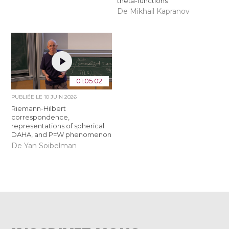
theta-functions
De Mikhail Kapranov
01:05:02
PUBLIÉE LE
10 JUIN 2026
Riemann-Hilbert
correspondence,
representations of spherical
DAHA, and P=W phenomenon
De Yan Soibelman