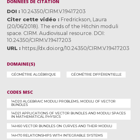
DONNÉES DE CITATION
DOI
10.24350/CIRM.V.19417203
Citer cette vidéo
Fredrickson, Laura
(20/06/2018). The ends of the Hitchin moduli
space. CIRM. Audiovisual resource. DOI:
10.24350/CIRM.V.19417203
URL
https://dx.doi.org/10.24350/CIRM.V.19417203
DOMAINE(S)
GÉOMÉTRIE ALGÉBRIQUE
GÉOMÉTRIE DIFFÉRENTIELLE
CODES MSC
14D20 ALGEBRAIC MODULI PROBLEMS, MODULI OF VECTOR
BUNDLES
14D21 APPLICATIONS OF VECTOR BUNDLES AND MODULI SPACES
IN MATHEMATICAL PHYSICS
14H60 VECTOR BUNDLES ON CURVES AND THEIR MODULI
14H70 RELATIONSHIPS WITH INTEGRABLE SYSTEMS