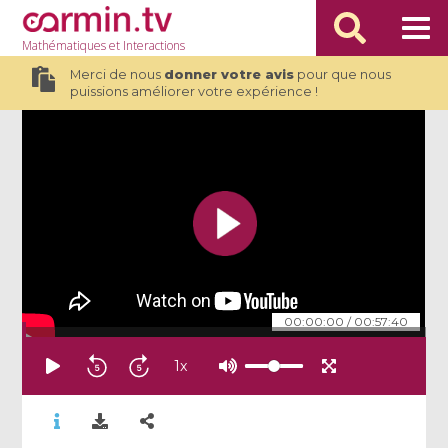
Mathématiques
et Interactions
Merci de nous
donner votre avis
pour que nous
puissions améliorer votre expérience !
00:00:00
/
00:57:40
1
x