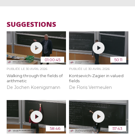
SUGGESTIONS
01:00:45
50:11
PUBLIÉE LE
30 AVRIL 2026
PUBLIÉE LE
30 AVRIL 2026
Walking through the fields of
Kontsevich-Zagier in valued
arithmetic
fields
De Jochen Koenigsmann
De Floris Vermeulen
58:46
57:43