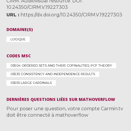
CIRM. Audiovisual resource. DOI:
10.24350/CIRM.V.19227303
URL
https://dx.doi.org/10.24350/CIRM.V.19227303
DOMAINE(S)
LOGIQUE
CODES MSC
03E04 ORDERED SETS AND THEIR COFINALITIES; PCF THEORY
03E35 CONSISTENCY AND INDEPENDENCE RESULTS
03E55 LARGE CARDINALS
DERNIÈRES QUESTIONS LIÉES SUR MATHOVERFLOW
Pour poser une question, votre compte Carmin.tv
doit être connecté à mathoverflow