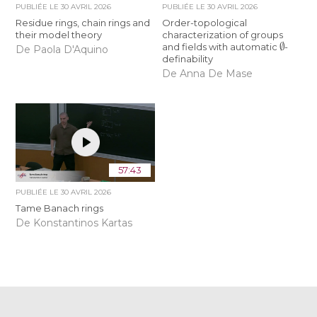
PUBLIÉE LE
30 AVRIL 2026
PUBLIÉE LE
30 AVRIL 2026
Residue rings, chain rings and
Order-topological
their model theory
characterization of groups
∅
and fields with automatic
-
De Paola D'Aquino
definability
De Anna De Mase
57:43
PUBLIÉE LE
30 AVRIL 2026
Tame Banach rings
De Konstantinos Kartas