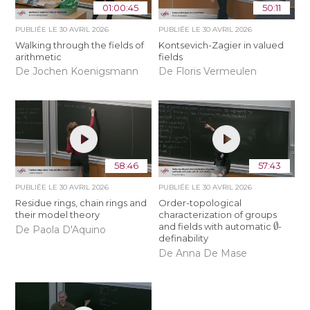
01:00:45
50:11
PUBLIÉE LE
30 AVRIL 2026
PUBLIÉE LE
30 AVRIL 2026
Walking through the fields of
Kontsevich-Zagier in valued
arithmetic
fields
De Jochen Koenigsmann
De Floris Vermeulen
58:46
57:43
PUBLIÉE LE
30 AVRIL 2026
PUBLIÉE LE
30 AVRIL 2026
Residue rings, chain rings and
Order-topological
their model theory
characterization of groups
∅
and fields with automatic
-
De Paola D'Aquino
definability
De Anna De Mase