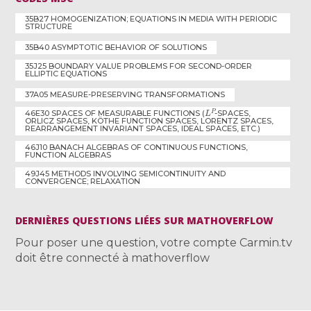
35B27 HOMOGENIZATION; EQUATIONS IN MEDIA WITH PERIODIC
STRUCTURE
35B40 ASYMPTOTIC BEHAVIOR OF SOLUTIONS
35J25 BOUNDARY VALUE PROBLEMS FOR SECOND-ORDER
ELLIPTIC EQUATIONS
37A05 MEASURE-PRESERVING TRANSFORMATIONS
L
P
46E30 SPACES OF MEASURABLE FUNCTIONS (
-SPACES,
ORLICZ SPACES, KÖTHE FUNCTION SPACES, LORENTZ SPACES,
REARRANGEMENT INVARIANT SPACES, IDEAL SPACES, ETC.)
46J10 BANACH ALGEBRAS OF CONTINUOUS FUNCTIONS,
FUNCTION ALGEBRAS
49J45 METHODS INVOLVING SEMICONTINUITY AND
CONVERGENCE; RELAXATION
DERNIÈRES QUESTIONS LIÉES SUR MATHOVERFLOW
Pour poser une question, votre compte Carmin.tv
doit être connecté à mathoverflow