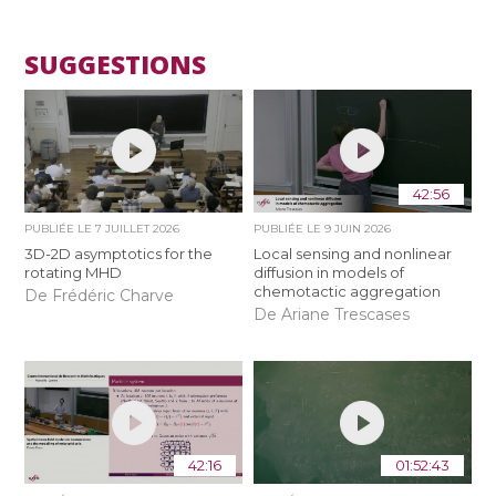
SUGGESTIONS
42:56
PUBLIÉE LE
7 JUILLET 2026
PUBLIÉE LE
9 JUIN 2026
3D-2D asymptotics for the
Local sensing and nonlinear
rotating MHD
diffusion in models of
chemotactic aggregation
De Frédéric Charve
De Ariane Trescases
42:16
01:52:43