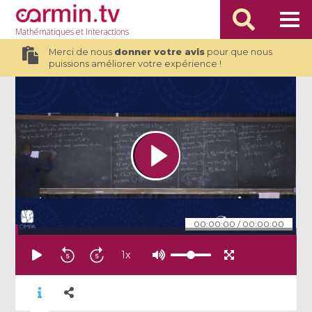
Mathématiques
et Interactions
Merci de nous
donner votre avis
pour que nous
puissions améliorer votre expérience !
00:00:00
/
00:00:00
1
x