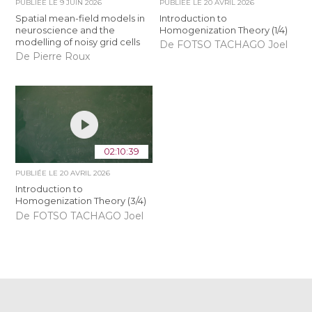
PUBLIÉE LE
9 JUIN 2026
PUBLIÉE LE
20 AVRIL 2026
Spatial mean-field models in
Introduction to
neuroscience and the
Homogenization Theory (1/4)
modelling of noisy grid cells
De FOTSO TACHAGO Joel
De Pierre Roux
02:10:39
PUBLIÉE LE
20 AVRIL 2026
Introduction to
Homogenization Theory (3/4)
De FOTSO TACHAGO Joel