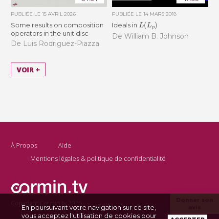
PUBLIÉE LE
15 AVRIL 2026
PUBLIÉE LE
14 MARS 2018
L
(
L
p
)
Some results on composition
Ideals in
operators in the unit disc
De William B. Johnson
De Luis Rodriguez-Piazza
VOIR +
À Propos
Aide
Mentions légales & politique de confidentialité
Donner son
Copyright Carmin.tv 2026
En poursuivant votre navigation sur ce site,
avis
vous acceptez l'utilisation de cookies pour