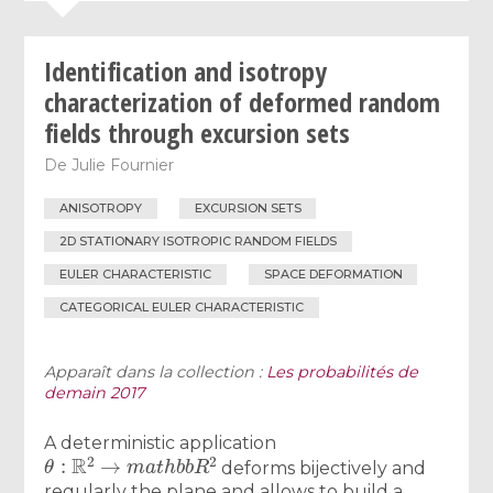
Identification and isotropy
characterization of deformed random
fields through excursion sets
De
Julie Fournier
ANISOTROPY
EXCURSION SETS
2D STATIONARY ISOTROPIC RANDOM FIELDS
EULER CHARACTERISTIC
SPACE DEFORMATION
CATEGORICAL EULER CHARACTERISTIC
Apparaît dans la collection :
Les probabilités de
demain 2017
A deterministic application
θ
:
R
2
→
m
a
t
h
b
b
R
2
deforms bijectively and
regularly the plane and allows to build a