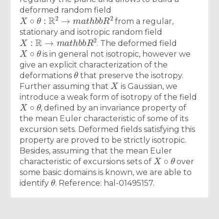
deformed random field
X
∘
θ
:
R
2
→
m
a
t
h
b
b
R
2
from a regular,
stationary and isotropic random field
X
:
R
→
m
a
t
h
b
b
R
2
. The deformed field
X
∘
θ
is in general not isotropic, however we
give an explicit characterization of the
θ
deformations
that preserve the isotropy.
X
Further assuming that
is Gaussian, we
introduce a weak form of isotropy of the field
X
∘
θ
, defined by an invariance property of
the mean Euler characteristic of some of its
excursion sets. Deformed fields satisfying this
property are proved to be strictly isotropic.
Besides, assuming that the mean Euler
X
∘
θ
characteristic of excursions sets of
over
some basic domains is known, we are able to
θ
identify
. Reference: hal-01495157.