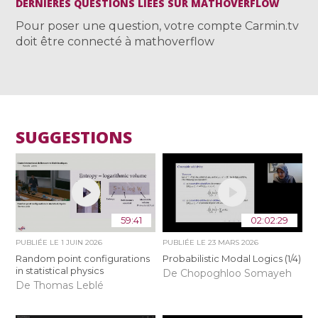
DERNIÈRES QUESTIONS LIÉES SUR MATHOVERFLOW
Pour poser une question, votre compte Carmin.tv
doit être connecté à mathoverflow
SUGGESTIONS
59:41
02:02:29
PUBLIÉE LE
1 JUIN 2026
PUBLIÉE LE
23 MARS 2026
Random point configurations
Probabilistic Modal Logics (1/4)
in statistical physics
De Chopoghloo Somayeh
De Thomas Leblé