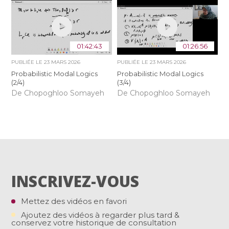
01:42:43
01:26:56
PUBLIÉE LE
23 MARS 2026
PUBLIÉE LE
23 MARS 2026
Probabilistic Modal Logics
Probabilistic Modal Logics
(2/4)
(3/4)
De Chopoghloo Somayeh
De Chopoghloo Somayeh
INSCRIVEZ-VOUS
Mettez des vidéos en favori
Ajoutez des vidéos à regarder plus tard &
conservez votre historique de consultation