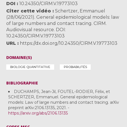
DOI
10.24350/CIRM.V.19773103
Citer cette vidéo
Schertzer, Emmanuel
(28/06/2021). General epidemiological models: law
of large numbers and contact tracing. CIRM.
Audiovisual resource. DOI:
10.24350/CIRM.V.19773103
URL
https://dx.doi.org/10.24350/CIRM.V.19773103
DOMAINE(S)
BIOLOGIE QUANTITATIVE
PROBABILITÉS
BIBLIOGRAPHIE
DUCHAMPS, Jean-Jil, FOUTEL-RODIER, Félix, et
SCHERTZER, Emmanuel. General epidemiological
models: Law of large numbers and contact tracing. arXiv
preprint arXiv:2106.13135, 2021. -
https://arxiv.org/abs/2106.13135
CODES MSC