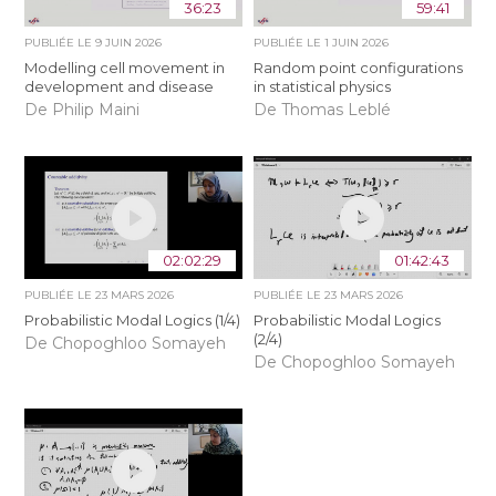
36:23
59:41
PUBLIÉE LE
9 JUIN 2026
PUBLIÉE LE
1 JUIN 2026
Modelling cell movement in
Random point configurations
development and disease
in statistical physics
De Philip Maini
De Thomas Leblé
02:02:29
01:42:43
PUBLIÉE LE
23 MARS 2026
PUBLIÉE LE
23 MARS 2026
Probabilistic Modal Logics (1/4)
Probabilistic Modal Logics
(2/4)
De Chopoghloo Somayeh
De Chopoghloo Somayeh