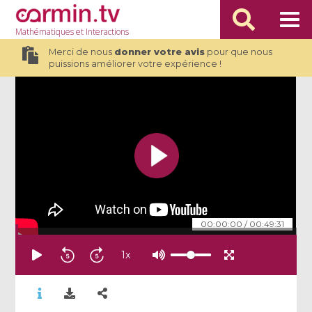
Mathématiques
et Interactions
Merci de nous
donner votre avis
pour que nous
puissions améliorer votre expérience !
00:00:00
/
00:49:31
1
x