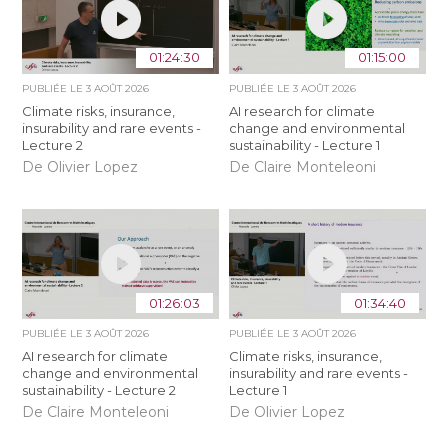
01:24:30
01:15:00
PUBLIÉE LE
3 AOÛT 2026
PUBLIÉE LE
3 AOÛT 2026
Climate risks, insurance,
AI research for climate
insurability and rare events -
change and environmental
Lecture 2
sustainability - Lecture 1
De Olivier Lopez
De Claire Monteleoni
01:26:03
01:34:40
PUBLIÉE LE
3 AOÛT 2026
PUBLIÉE LE
3 AOÛT 2026
AI research for climate
Climate risks, insurance,
change and environmental
insurability and rare events -
sustainability - Lecture 2
Lecture 1
De Claire Monteleoni
De Olivier Lopez