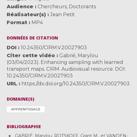
Audience
Chercheurs
,
Doctorants
Réalisateur(s)
Jean Petit
Format
MP4
DONNÉES DE CITATION
DOI
10.24350/CIRM.V.20027903
Citer cette vidéo
Gabrié, Marylou
(03/04/2023). Enhancing sampling with learned
transport maps. CIRM. Audiovisual resource. DOI:
10.24350/CIRM.V.20027903
URL
https://dx.doi.org/10.24350/CIRM.V.20027903
DOMAINE(S)
APPRENTISSAGE
BIBLIOGRAPHIE
GABRIÉ, Marylou, ROTSKOFF, Grant M., et VANDEN-