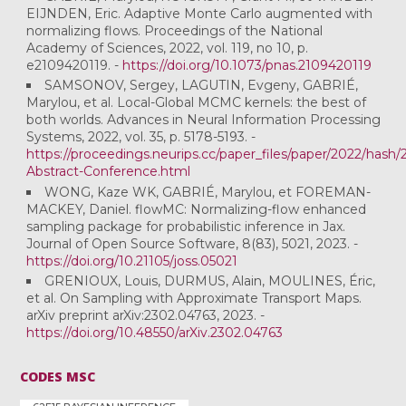
EIJNDEN, Eric. Adaptive Monte Carlo augmented with
normalizing flows. Proceedings of the National
Academy of Sciences, 2022, vol. 119, no 10, p.
e2109420119. -
https://doi.org/10.1073/pnas.2109420119
SAMSONOV, Sergey, LAGUTIN, Evgeny, GABRIÉ,
Marylou, et al. Local-Global MCMC kernels: the best of
both worlds. Advances in Neural Information Processing
Systems, 2022, vol. 35, p. 5178-5193. -
https://proceedings.neurips.cc/paper_files/paper/2022/ha
Abstract-Conference.html
WONG, Kaze WK, GABRIÉ, Marylou, et FOREMAN-
MACKEY, Daniel. flowMC: Normalizing-flow enhanced
sampling package for probabilistic inference in Jax.
Journal of Open Source Software, 8(83), 5021, 2023. -
https://doi.org/10.21105/joss.05021
GRENIOUX, Louis, DURMUS, Alain, MOULINES, Éric,
et al. On Sampling with Approximate Transport Maps.
arXiv preprint arXiv:2302.04763, 2023. -
https://doi.org/10.48550/arXiv.2302.04763
CODES MSC