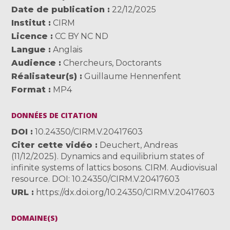
Date de publication
22/12/2025
Institut
CIRM
Licence
CC BY NC ND
Langue
Anglais
Audience
Chercheurs
,
Doctorants
Réalisateur(s)
Guillaume Hennenfent
Format
MP4
DONNÉES DE CITATION
DOI
10.24350/CIRM.V.20417603
Citer cette vidéo
Deuchert, Andreas
(11/12/2025). Dynamics and equilibrium states of
infinite systems of lattics bosons. CIRM. Audiovisual
resource. DOI: 10.24350/CIRM.V.20417603
URL
https://dx.doi.org/10.24350/CIRM.V.20417603
DOMAINE(S)