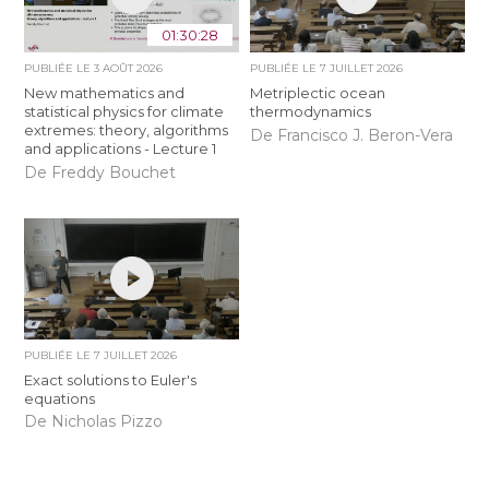
01:30:28
PUBLIÉE LE
3 AOÛT 2026
PUBLIÉE LE
7 JUILLET 2026
New mathematics and
Metriplectic ocean
statistical physics for climate
thermodynamics
extremes: theory, algorithms
De Francisco J. Beron-Vera
and applications - Lecture 1
De Freddy Bouchet
PUBLIÉE LE
7 JUILLET 2026
Exact solutions to Euler's
equations
De Nicholas Pizzo