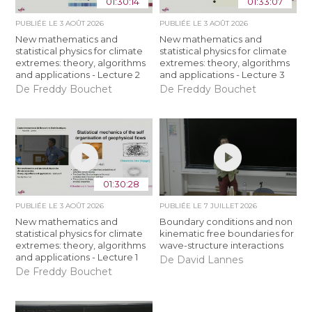
01:30:14
01:33:07
PUBLIÉE LE
3 AOÛT 2026
PUBLIÉE LE
3 AOÛT 2026
New mathematics and
New mathematics and
statistical physics for climate
statistical physics for climate
extremes: theory, algorithms
extremes: theory, algorithms
and applications - Lecture 2
and applications - Lecture 3
De Freddy Bouchet
De Freddy Bouchet
01:30:28
PUBLIÉE LE
3 AOÛT 2026
PUBLIÉE LE
7 JUILLET 2026
New mathematics and
Boundary conditions and non
statistical physics for climate
kinematic free boundaries for
extremes: theory, algorithms
wave-structure interactions
and applications - Lecture 1
De David Lannes
De Freddy Bouchet