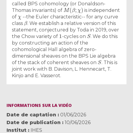
called BPS cohomology (or Donaldson-
M
(
β
;
χ
)
Thomas invariants) of
is independent
χ
of
--the Euler characteristic-- for any curve
β
class
. We establish a relative version of this
statement, conjectured by Toda in 2019, over
1
S
the Chow variety of
-cycles on
. We do this
by constructing an action of the
cohomological Hall algebra of zero-
dimensional sheaves on the BPS Lie algebra
S
of the stack of coherent sheaves on
. This is
joint work with B. Davison, L. Hennecart, T.
Kinjo and E. Vasserot.
INFORMATIONS SUR LA VIDÉO
Date de captation
01/06/2026
Date de publication
10/06/2026
Institut
IHES