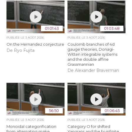
01:01:43
01:03:48
PUBLIÉE LE
3 AOÛT 2026
PUBLIÉE LE
3 AOÛT 2026
On the Hernandez conjecture
Coulomb branches of 4d
gauge theories, Donagi-
De Ryo Fujita
Witten integrable systems
and the double affine
Grassmannian
De Alexander Braverman
56:50
01:06:45
PUBLIÉE LE
3 AOÛT 2026
PUBLIÉE LE
3 AOÛT 2026
Monoidal categorification
Category O for shifted
from alternating snake
Yangians and the bi-infinite