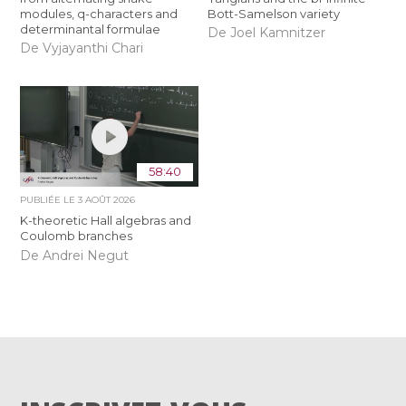
modules, q-characters and
Bott-Samelson variety
determinantal formulae
De Joel Kamnitzer
De Vyjayanthi Chari
58:40
PUBLIÉE LE
3 AOÛT 2026
K-theoretic Hall algebras and
Coulomb branches
De Andrei Negut