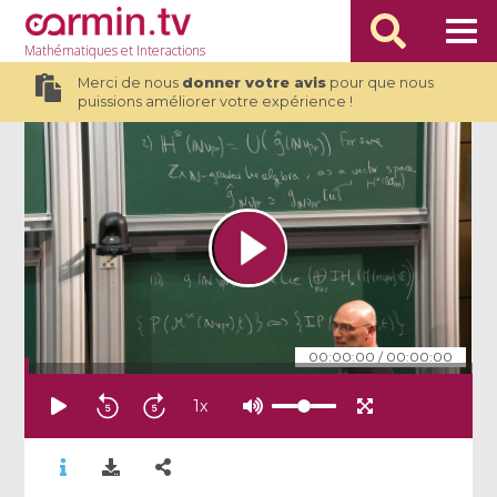
Mathématiques
et Interactions
Merci de nous
donner votre avis
pour que nous
puissions améliorer votre expérience !
00:00:00
/
00:00:00
1
x