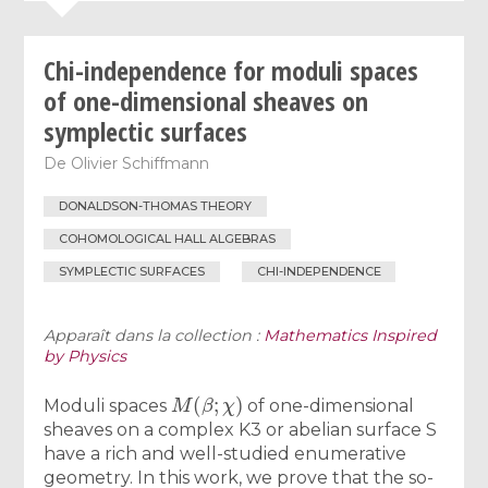
Chi-independence for moduli spaces
of one-dimensional sheaves on
symplectic surfaces
De
Olivier Schiffmann
DONALDSON-THOMAS THEORY
COHOMOLOGICAL HALL ALGEBRAS
SYMPLECTIC SURFACES
CHI-INDEPENDENCE
Apparaît dans la collection :
Mathematics Inspired
by Physics
M
(
β
;
χ
)
Moduli spaces
of one-dimensional
sheaves on a complex K3 or abelian surface S
have a rich and well-studied enumerative
geometry. In this work, we prove that the so-