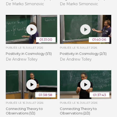
De Marko Simonovic
De Marko Simonovic
01:31:00
01:40:06
PUBLIÉE LE
15 JUILLET 2026
PUBLIÉE LE
15 JUILLET 2026
Positivity in Cosmology (1/3)
Positivity in Cosmology (2/3)
De Andrew Tolley
De Andrew Tolley
01:38:58
01:37:43
PUBLIÉE LE
16 JUILLET 2026
PUBLIÉE LE
16 JUILLET 2026
Connecting Theory to
Connecting Theory to
Observations (1/2)
Observations (2/2)