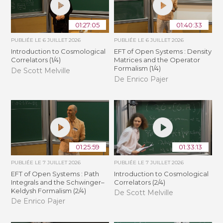
01:27:05
01:40:33
PUBLIÉE LE
6 JUILLET 2026
PUBLIÉE LE
6 JUILLET 2026
Introduction to Cosmological
EFT of Open Systems : Density
Correlators (1/4)
Matrices and the Operator
Formalism (1/4)
De Scott Melville
De Enrico Pajer
01:25:59
01:33:13
PUBLIÉE LE
7 JUILLET 2026
PUBLIÉE LE
7 JUILLET 2026
EFT of Open Systems : Path
Introduction to Cosmological
Integrals and the Schwinger–
Correlators (2/4)
Keldysh Formalism (2/4)
De Scott Melville
De Enrico Pajer