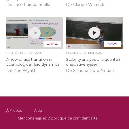
De José Luis Jaramillo
De Claude Warnick
40:34
36:25
PUBLIÉE LE
21 MAI 2026
PUBLIÉE LE
21 MAI 2026
A new phase transition in
Stability analysis of a quantum
cosmological fluid dynamics
dissipative system
De Zoe Wyatt
De Simona Rota Nodari
À Propos
Aide
Mentions légales & politique de confidentialité