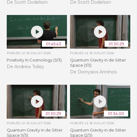
De Scott Dodelson
De Scott Dodelson
01:45:43
01:30:29
PUBLIÉE LE
16 JUILLET 2026
PUBLIÉE LE
16 JUILLET 2026
Positivity in Cosmology (3/3)
Quantum Gravity in de Sitter
Space (1/3)
De Andrew Tolley
De Dionysios Anninos
01:30:29
01:34:00
PUBLIÉE LE
16 JUILLET 2026
PUBLIÉE LE
16 JUILLET 2026
Quantum Gravity in de Sitter
Quantum Gravity in de Sitter
Space (1/3)
Space (2/3)