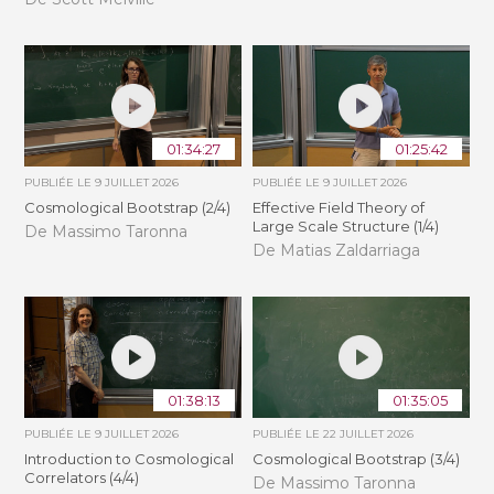
01:34:27
01:25:42
PUBLIÉE LE
9 JUILLET 2026
PUBLIÉE LE
9 JUILLET 2026
Cosmological Bootstrap (2/4)
Effective Field Theory of
Large Scale Structure (1/4)
De Massimo Taronna
De Matias Zaldarriaga
01:38:13
01:35:05
PUBLIÉE LE
9 JUILLET 2026
PUBLIÉE LE
22 JUILLET 2026
Introduction to Cosmological
Cosmological Bootstrap (3/4)
Correlators (4/4)
De Massimo Taronna