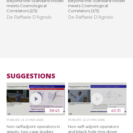
Beyond-the-Standard-Model
Beyond-the-Standard-Model
meets Cosmological
meets Cosmological
Correlators (2/3)
Correlators (3/3)
De Raffaele D’Agnolo
De Raffaele D’Agnolo
SUGGESTIONS
38:45
40:31
PUBLIÉE LE
21 MAI 2026
PUBLIÉE LE
21 MAI 2026
Non-selfadjoint operators in
Non-self-adjoint operators
gravity: two case studies
and black hole ring-down