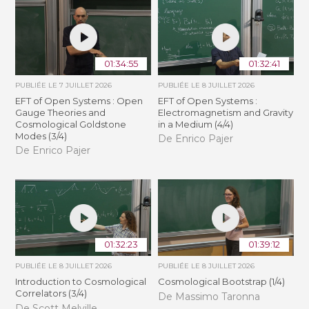
01:34:55
01:32:41
PUBLIÉE LE
7 JUILLET 2026
PUBLIÉE LE
8 JUILLET 2026
EFT of Open Systems : Open
EFT of Open Systems :
Gauge Theories and
Electromagnetism and Gravity
Cosmological Goldstone
in a Medium (4/4)
Modes (3/4)
De Enrico Pajer
De Enrico Pajer
01:32:23
01:39:12
PUBLIÉE LE
8 JUILLET 2026
PUBLIÉE LE
8 JUILLET 2026
Introduction to Cosmological
Cosmological Bootstrap (1/4)
Correlators (3/4)
De Massimo Taronna
De Scott Melville