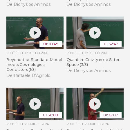
De Dionysios Anninos
De Dionysios Anninos
01:38:45
01:32:47
PUBLIÉE LE
17 JUILLET 2026
PUBLIÉE LE
17 JUILLET 2026
Beyond-the-Standard-Model
Quantum Gravity in de Sitter
meets Cosmological
Space (3/3)
Correlators (1/3)
De Dionysios Anninos
De Raffaele D’Agnolo
01:36:09
01:32:07
PUBLIÉE LE
20 JUILLET 2026
PUBLIÉE LE
20 JUILLET 2026