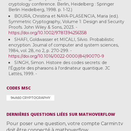
cryptology conference. Berlin, Heidelberg : Springer
Berlin Heidelberg, 1998. p. 1-12.)
BOURA, Christina et NAYA-PLASENCIA, Maria (ed.).
Symmetric Cryptography, Volume 1: Design and Security
Proofs. John Wiley & Sons, 2023. -
https://doi.org/10.1002/9781394256358
SHAFI, Goldwasser et MICALI, Silvio. Probabilistic
encryption. Journal of computer and system sciences,
1984, vol. 28, no 2, p. 270-299. -
https://doi.org/10.1016/0022-0000(84)90070-9
SINGH, Simon. Histoire des codes secrets: de
l'Égypte des pharaons à l'ordinateur quantique. JC
Lattès, 1999. -
CODES MSC
94A60 CRYPTOGRAPHY
DERNIÈRES QUESTIONS LIÉES SUR MATHOVERFLOW
Pour poser une question, votre compte Carmin.tv
doit être connecté à mathoverflow