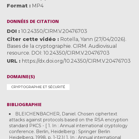
Format
MP4
DONNÉES DE CITATION
DOI
10.24350/CIRM.V.20476703
Citer cette vidéo
Rotella, Yann (27/04/2026).
Bases de la cryptographie. CIRM. Audiovisual
resource. DOI: 10.24350/CIRM.V.20476703
URL
https://dx.doi.org/10.24350/CIRM.V.20476703
DOMAINE(S)
CRYPTOGRAPHIE ET SÉCURITÉ
BIBLIOGRAPHIE
BLEICHENBACHER, Daniel. Chosen ciphertext
attacks against protocols based on the RSA encryption
standard PKCS - [ 1. In : Annual international cryptology
conference. Berlin, Heidelberg : Springer Berlin
Heidelberg, 1998. p. 1-12.]( 1. In : Annual international