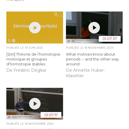
01:07:37
PUBLIÉE LE
19 JUIN 2025
PUBLIÉE LE
18 NOVEMBRE 2024
[1241] Théorie de l’homotopie
What motives know about
motivique et groupes
periods -- and the other way
d’homotopie stables
around
De Frédéric Déglise
De Annette Huber-
Klawitter
01:07:17
PUBLIÉE LE
18 NOVEMBRE 2024