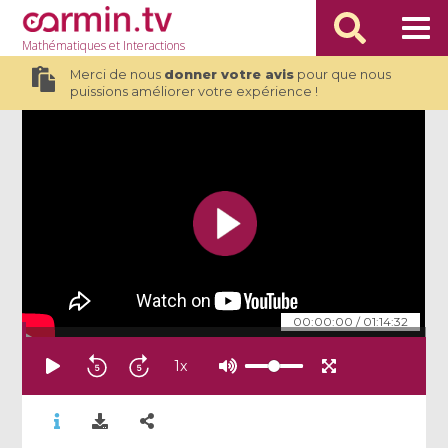
Mathématiques
et Interactions
Merci de nous
donner votre avis
pour que nous
puissions améliorer votre expérience !
00:00:00
/
01:14:32
1
x