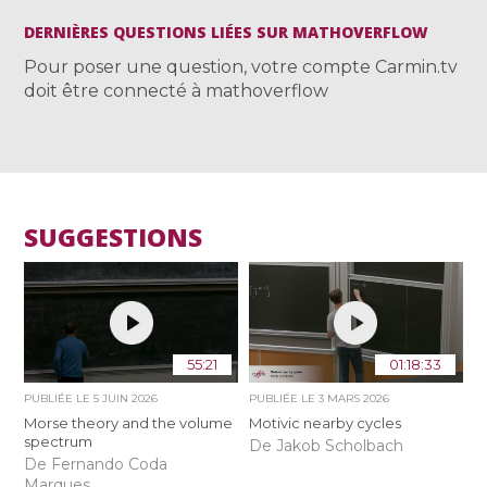
DERNIÈRES QUESTIONS LIÉES SUR MATHOVERFLOW
Pour poser une question, votre compte Carmin.tv
doit être connecté à mathoverflow
SUGGESTIONS
55:21
01:18:33
PUBLIÉE LE
5 JUIN 2026
PUBLIÉE LE
3 MARS 2026
Morse theory and the volume
Motivic nearby cycles
spectrum
De Jakob Scholbach
De Fernando Coda
Marques