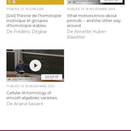
PUBLIÉE LE
19 JUIN 2025
PUBLIÉE LE
18 NOVEMBRE 2024
[1241] Théorie de l’homotopie
What motives know about
motivique et groupes
periods -- and the other way
d’homotopie stables
around
De Frédéric Déglise
De Annette Huber-
Klawitter
01:07:17
PUBLIÉE LE
18 NOVEMBRE 2024
Cellular A1-homology of
smooth algebraic varieties
De Anand Sawant