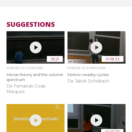
SUGGESTIONS
55:21
01:18:33
PUBLIÉE LE
5 JUIN 2026
PUBLIÉE LE
3 MARS 2026
Morse theory and the volume
Motivic nearby cycles
spectrum
De Jakob Scholbach
De Fernando Coda
Marques
01:07:37