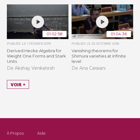
01:02:58
01:04:36
PUBLIÉE LE
1 FÉVRIER 2019
PUBLIÉE LE
25 OCTOBRE 2018
Derived Hecke Algebra for
Vanishing theorems for
Weight One Forms and Stark
Shimura varieties at infinite
Units
level
De Akshay Venkatesh
De Ana Caraiani
VOIR +
À Propos
Aide