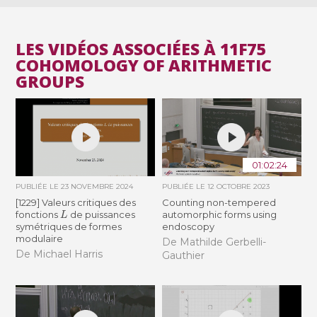
LES VIDÉOS ASSOCIÉES À 11F75
COHOMOLOGY OF ARITHMETIC
GROUPS
01:02:24
PUBLIÉE LE
23 NOVEMBRE 2024
PUBLIÉE LE
12 OCTOBRE 2023
[1229] Valeurs critiques des
Counting non-tempered
L
fonctions
de puissances
automorphic forms using
symétriques de formes
endoscopy
modulaire
De Mathilde Gerbelli-
De Michael Harris
Gauthier