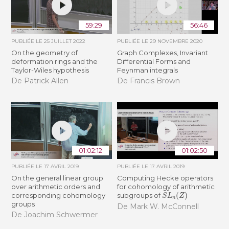
59:29
56:46
PUBLIÉE LE
25 JUILLET 2022
PUBLIÉE LE
29 NOVEMBRE 2020
On the geometry of
Graph Complexes, Invariant
deformation rings and the
Differential Forms and
Taylor-Wiles hypothesis
Feynman integrals
De Patrick Allen
De Francis Brown
01:02:12
01:02:50
PUBLIÉE LE
17 AVRIL 2019
PUBLIÉE LE
17 AVRIL 2019
On the general linear group
Computing Hecke operators
over arithmetic orders and
for cohomology of arithmetic
S
L
n
(
Z
)
corresponding cohomology
subgroups of
groups
De Mark W. McConnell
De Joachim Schwermer