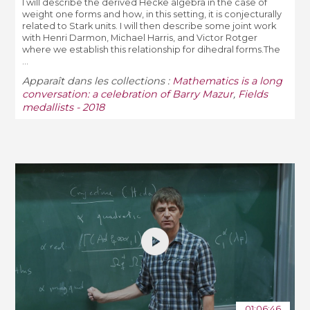
I will describe the derived Hecke algebra in the case of
weight one forms and how, in this setting, it is conjecturally
related to Stark units. I will then describe some joint work
with Henri Darmon, Michael Harris, and Victor Rotger
where we establish this relationship for dihedral forms.The
...
Apparaît dans les collections :
Mathematics is a long
conversation: a celebration of Barry Mazur
,
Fields
medallists - 2018
01:06:46