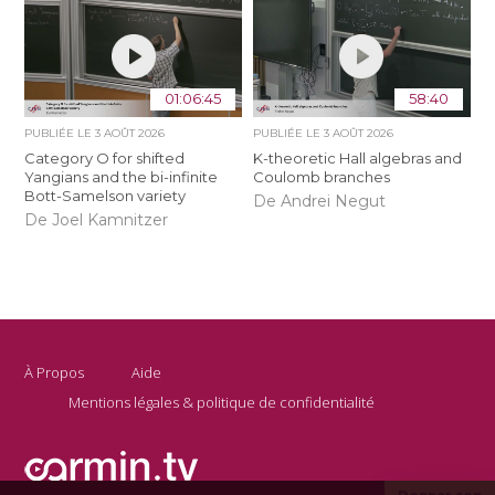
01:06:45
58:40
PUBLIÉE LE
3 AOÛT 2026
PUBLIÉE LE
3 AOÛT 2026
Category O for shifted
K-theoretic Hall algebras and
Yangians and the bi-infinite
Coulomb branches
Bott-Samelson variety
De Andrei Negut
De Joel Kamnitzer
À Propos
Aide
Mentions légales & politique de confidentialité